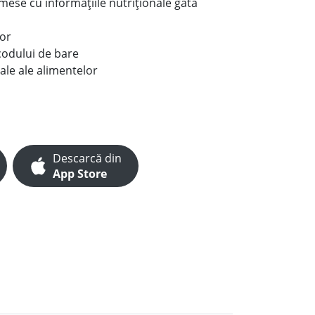
e mese cu informațiile nutriționale gata
lor
codului de bare
ale ale alimentelor
Descarcă din
App Store