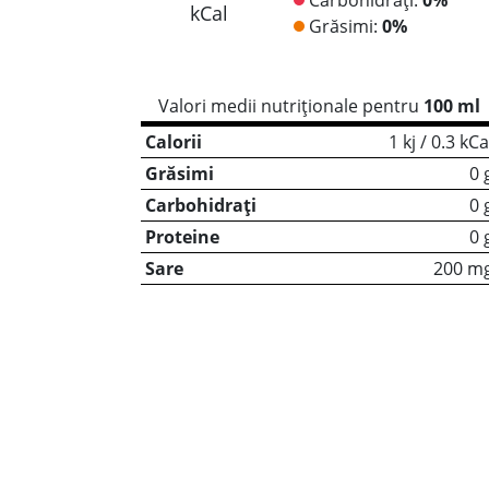
kCal
Grăsimi:
0%
Valori medii nutriționale pentru
100 ml
Calorii
1 kj / 0.3 kCa
Grăsimi
0 
Carbohidrați
0 
Proteine
0 
Sare
200 m