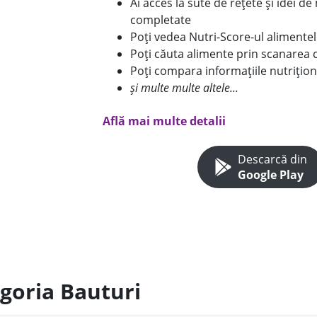
Ai acces la sute de rețete și idei d
completate
Poți vedea Nutri-Score-ul alimente
Poți căuta alimente prin scanarea 
Poți compara informațiile nutrițion
și multe multe altele...
Află mai multe detalii
Descarcă din
Google Play
egoria Bauturi