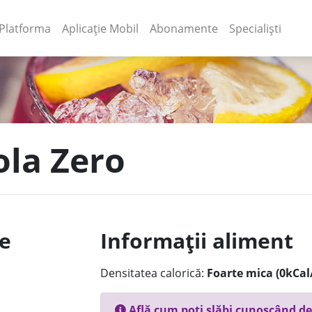
(current)
(current)
Platforma
Aplicație Mobil
Abonamente
Specialiști
ola Zero
le
Informații aliment
Densitatea calorică:
Foarte mica (0kCal
Află cum poți slăbi cunoscând de