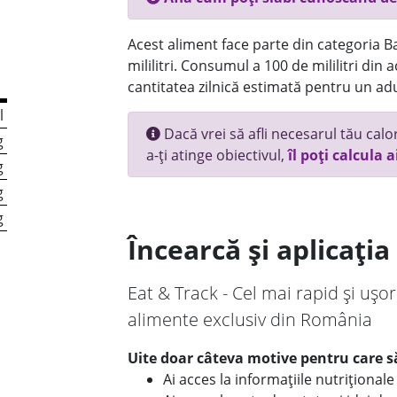
Acest aliment face parte din categoria Bau
mililitri. Consumul a 100 de mililitri din
cantitatea zilnică estimată pentru un adu
l
Dacă vrei să afli necesarul tău calori
g
a-ți atinge obiectivul,
îl poți calcula a
g
g
g
Încearcă și aplicați
Eat & Track - Cel mai rapid și ușor
alimente exclusiv din România
Uite doar câteva motive pentru care să
Ai acces la informațiile nutriționa