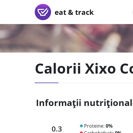
eat & track
Calorii Xixo C
Informații nutriționa
Proteine:
0%
0.3
Carbohidrați:
0%