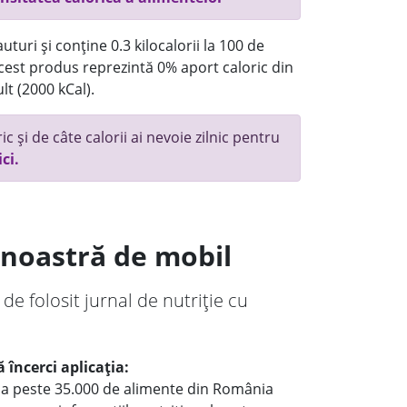
turi și conține 0.3 kilocalorii la 100 de
 acest produs reprezintă 0% aport caloric din
lt (2000 kCal).
c și de câte calorii ai nevoie zilnic pentru
ici.
a noastră de mobil
 de folosit jurnal de nutriție cu
 încerci aplicația:
le a peste 35.000 de alimente din România