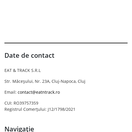
Date de contact
EAT & TRACK S.R.L
Str. Măceșului, Nr. 23A, Cluj-Napoca, Cluj
Email:
contact@eatntrack.ro
CUI: RO39757359
Registrul Comerțului: J12/1798/2021
Navigație