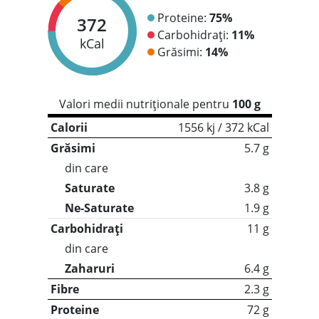
Proteine:
75%
372
Carbohidrați:
11%
kCal
Grăsimi:
14%
Valori medii nutriționale pentru
100 g
Calorii
1556 kj / 372 kCal
Grăsimi
5.7 g
din care
Saturate
3.8 g
Ne-Saturate
1.9 g
Carbohidrați
11 g
din care
Zaharuri
6.4 g
Fibre
2.3 g
Proteine
72 g