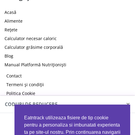
Acasă
Alimente
Rețete
Calculator necesar caloric
Calculator grăsime corporală
Blog
Manual Platformă Nutriționiști
Contact
Termeni și condiții
Politica Cookie
Politica de confidențialitate
×
CODURI DE REDUCERE
Eatntrack utilizeaza fisiere de tip cookie
MYPROTEIN
pentru a personaliza si imbunatati experienta
ta pe site-ul nostru. Prin continuarea navigarii