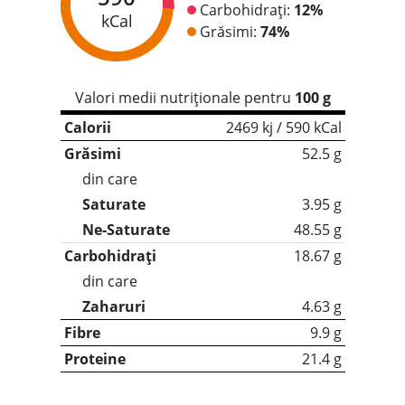
Carbohidrați:
12%
kCal
Grăsimi:
74%
Valori medii nutriționale pentru
100 g
Calorii
2469 kj / 590 kCal
Grăsimi
52.5 g
din care
Saturate
3.95 g
Ne-Saturate
48.55 g
Carbohidrați
18.67 g
din care
Zaharuri
4.63 g
Fibre
9.9 g
Proteine
21.4 g