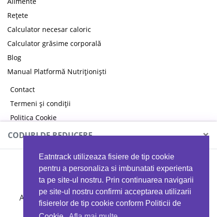
Alimente
Rețete
Calculator necesar caloric
Calculator grăsime corporală
Blog
Manual Platformă Nutriționiști
Contact
Termeni și condiții
Politica Cookie
Politica de confidențialitate
×
CODURI DE REDUCERE
Eatntrack utilizeaza fisiere de tip cookie
MYPROTEIN
pentru a personaliza si imbunatati experienta
ta pe site-ul nostru. Prin continuarea navigarii
pe site-ul nostru confirmi acceptarea utilizarii
Ai
40%
reducere la orice comandă folosind codul
fisierelor de tip cookie conform Politicii de
EATTRACK
Cookie.
Afla mai multe