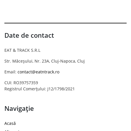
Date de contact
EAT & TRACK S.R.L
Str. Măceșului, Nr. 23A, Cluj-Napoca, Cluj
Email:
contact@eatntrack.ro
CUI: RO39757359
Registrul Comerțului: J12/1798/2021
Navigație
Acasă