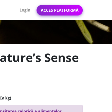
Login
ACCES PLATFORMĂ
Nature’s Sense
Cal/g)
nsitatea calorică a alimentelor