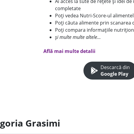
Ai acces la sute de rețete și idei d
completate
Poți vedea Nutri-Score-ul alimente
Poți căuta alimente prin scanarea 
Poți compara informațiile nutrițion
și multe multe altele...
Află mai multe detalii
Descarcă din
Google Play
egoria Grasimi