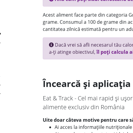
Acest aliment face parte din categoria Gr
grame. Consumul a 100 de grame din ace
cantitatea zilnică estimată pentru un adu
Dacă vrei să afli necesarul tău calori
a-ți atinge obiectivul,
îl poți calcula a
Încearcă și aplicați
Eat & Track - Cel mai rapid și ușor
alimente exclusiv din România
Uite doar câteva motive pentru care să
Ai acces la informațiile nutriționa