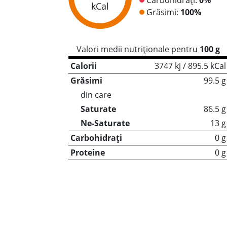
kCal
Grăsimi:
100%
Valori medii nutriționale pentru
100 g
Calorii
3747 kj / 895.5 kCal
Grăsimi
99.5 g
din care
Saturate
86.5 g
Ne-Saturate
13 g
Carbohidrați
0 g
Proteine
0 g