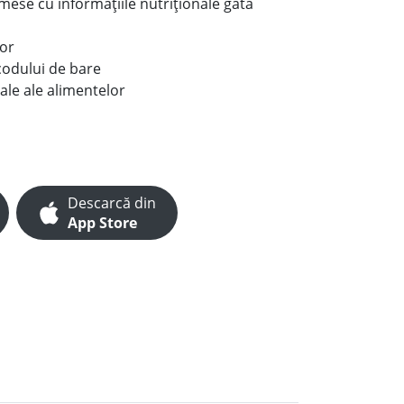
e mese cu informațiile nutriționale gata
lor
codului de bare
ale ale alimentelor
Descarcă din
App Store