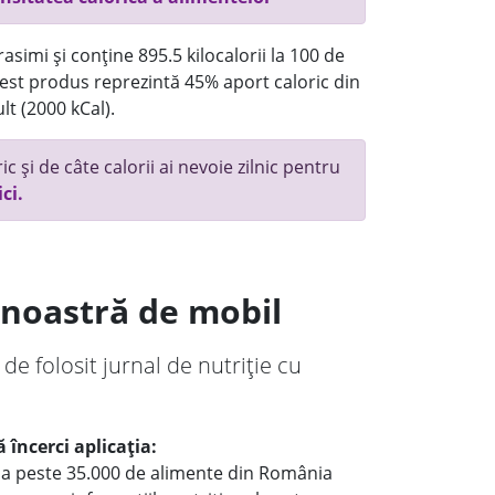
asimi și conține 895.5 kilocalorii la 100 de
st produs reprezintă 45% aport caloric din
lt (2000 kCal).
c și de câte calorii ai nevoie zilnic pentru
ici.
a noastră de mobil
 de folosit jurnal de nutriție cu
 încerci aplicația:
le a peste 35.000 de alimente din România