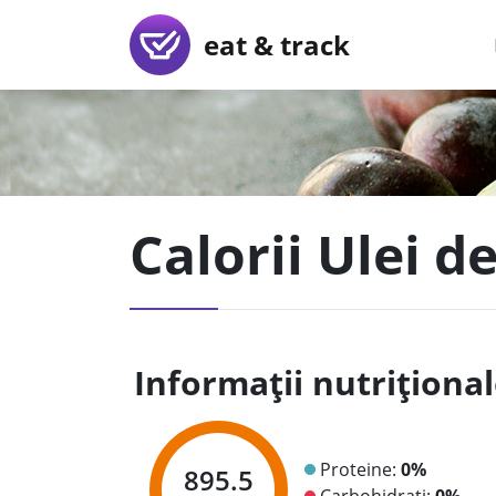
eat & track
Calorii Ulei d
Informații nutriționa
Proteine:
0%
895.5
Carbohidrați:
0%