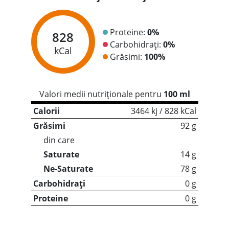
Proteine:
0%
828
Carbohidrați:
0%
kCal
Grăsimi:
100%
Valori medii nutriționale pentru
100 ml
Calorii
3464 kj / 828 kCal
Grăsimi
92 g
din care
Saturate
14 g
Ne-Saturate
78 g
Carbohidrați
0 g
Proteine
0 g