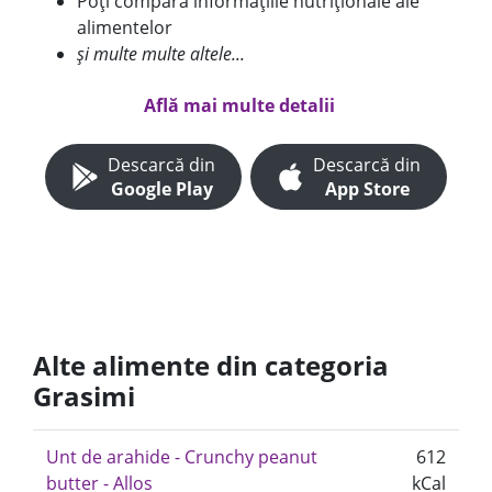
Poți compara informațiile nutriționale ale
alimentelor
și multe multe altele...
Află mai multe detalii
Descarcă din
Descarcă din
Google Play
App Store
Alte alimente din categoria
Grasimi
Unt de arahide - Crunchy peanut
612
butter - Allos
kCal