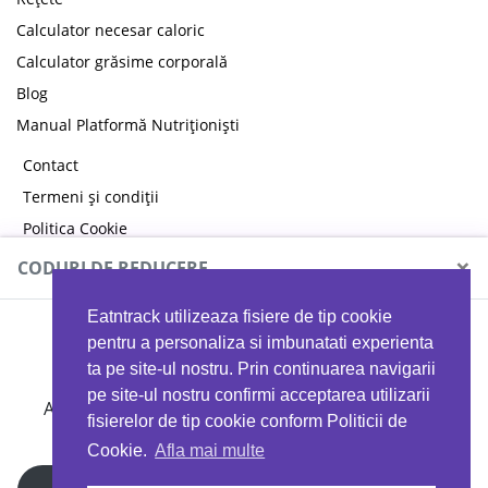
Calculator necesar caloric
Calculator grăsime corporală
Blog
Manual Platformă Nutriționiști
Contact
Termeni și condiții
Politica Cookie
Politica de confidențialitate
×
CODURI DE REDUCERE
Eatntrack utilizeaza fisiere de tip cookie
MYPROTEIN
pentru a personaliza si imbunatati experienta
ta pe site-ul nostru. Prin continuarea navigarii
pe site-ul nostru confirmi acceptarea utilizarii
Ai
40%
reducere la orice comandă folosind codul
fisierelor de tip cookie conform Politicii de
EATTRACK
Cookie.
Afla mai multe