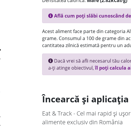
Densitatea calorică:
Mare (2.82kCal/g)
Află cum poți slăbi cunoscând de
Acest aliment face parte din categoria Alt
grame. Consumul a 100 de grame din ace
cantitatea zilnică estimată pentru un adu
Dacă vrei să afli necesarul tău calori
a-ți atinge obiectivul,
îl poți calcula a
Încearcă și aplicați
Eat & Track - Cel mai rapid și ușor
alimente exclusiv din România