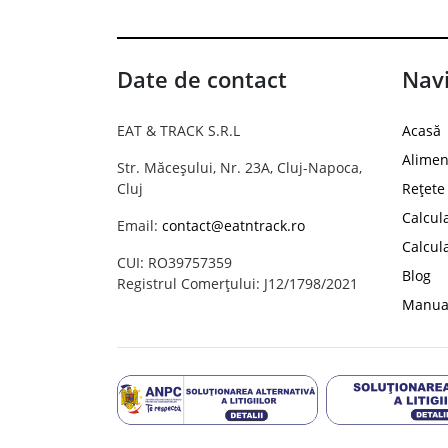
Date de contact
Navi
EAT & TRACK S.R.L
Acasă
Alimen
Str. Măceșului, Nr. 23A, Cluj-Napoca,
Cluj
Rețete
Calcul
Email:
contact@eatntrack.ro
Calcul
CUI: RO39757359
Blog
Registrul Comerțului: J12/1798/2021
Manual