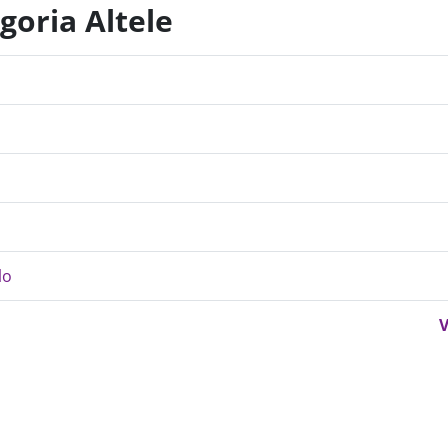
goria Altele
lo
V