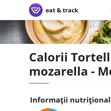
eat & track
Calorii Tortel
mozarella - M
Informații nutriționa