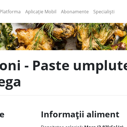
(current)
(current)
Platforma
Aplicație Mobil
Abonamente
Specialiști
loni - Paste umplute
ega
le
Informații aliment