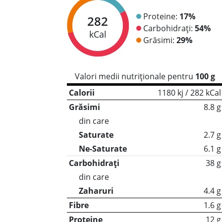
Proteine:
17%
282
Carbohidrați:
54%
kCal
Grăsimi:
29%
Valori medii nutriționale pentru
100 g
Calorii
1180 kj / 282 kCal
Grăsimi
8.8 g
din care
Saturate
2.7 g
Ne-Saturate
6.1 g
Carbohidrați
38 g
din care
Zaharuri
4.4 g
Fibre
1.6 g
Proteine
12 g