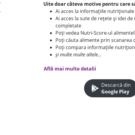
Uite doar câteva motive pentru care să
Ai acces la informațiile nutriționa
Ai acces la sute de rețete și idei d
completate
Poți vedea Nutri-Score-ul alimente
Poți căuta alimente prin scanarea 
Poți compara informațiile nutrițion
și multe multe altele...
Află mai multe detalii
Descarcă din
Google Play