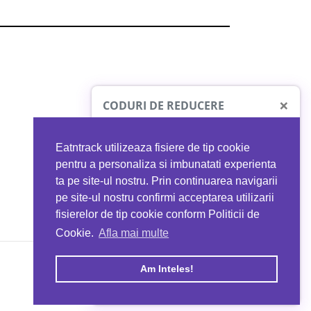
×
CODURI DE REDUCERE
Eatntrack utilizeaza fisiere de tip cookie
O41
MYPROTEIN
pentru a personaliza si imbunatati experienta
ta pe site-ul nostru. Prin continuarea navigarii
 orice comandă
Ai
40%
reducere la orice comandă
pe site-ul nostru confirmi acceptarea utilizarii
EATNTRACK
folosind codul
EATTRACK
fisierelor de tip cookie conform Politicii de
Cookie.
Afla mai multe
acum
Profită acum
Am Inteles!
Copyright © 2026 EAT & TRACK S.R.L