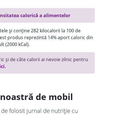
nsitatea calorică a alimentelor
ele și conține 282 kilocalorii la 100 de
st produs reprezintă 14% aport caloric din
lt (2000 kCal).
c și de câte calorii ai nevoie zilnic pentru
ici.
a noastră de mobil
 de folosit jurnal de nutriție cu