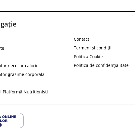
gație
Contact
Termeni și condiții
te
Politica Cookie
Politica de confidențialitate
ator necesar caloric
PROT
ator grăsime corporală
Ai
10%
reducere la
folosind codul
 Platformă Nutriționiști
Profită 