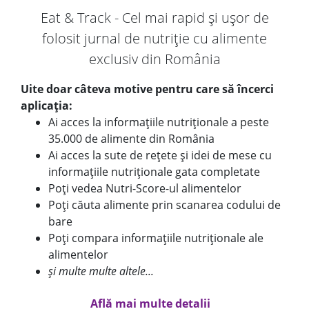
Eat & Track - Cel mai rapid și ușor de
folosit jurnal de nutriție cu alimente
exclusiv din România
Uite doar câteva motive pentru care să încerci
aplicația:
Ai acces la informațiile nutriționale a peste
35.000 de alimente din România
Ai acces la sute de rețete și idei de mese cu
informațiile nutriționale gata completate
Poți vedea Nutri-Score-ul alimentelor
Poți căuta alimente prin scanarea codului de
bare
Poți compara informațiile nutriționale ale
alimentelor
și multe multe altele...
Află mai multe detalii