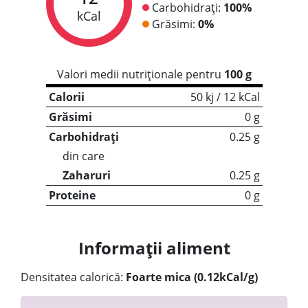
Carbohidrați:
100%
kCal
Grăsimi:
0%
Valori medii nutriționale pentru
100 g
Calorii
50 kj / 12 kCal
Grăsimi
0 g
Carbohidrați
0.25 g
din care
Zaharuri
0.25 g
Proteine
0 g
Informații aliment
Densitatea calorică:
Foarte mica (0.12kCal/g)