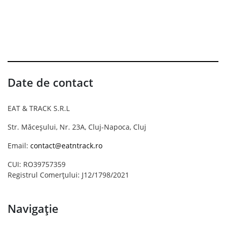
Date de contact
EAT & TRACK S.R.L
Str. Măceșului, Nr. 23A, Cluj-Napoca, Cluj
Email:
contact@eatntrack.ro
CUI: RO39757359
Registrul Comerțului: J12/1798/2021
Navigație