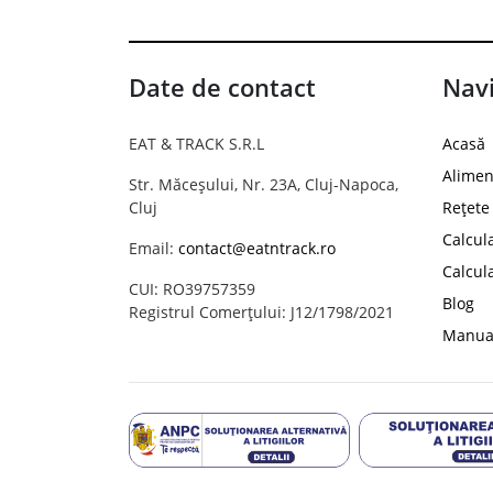
Date de contact
Navi
EAT & TRACK S.R.L
Acasă
Alimen
Str. Măceșului, Nr. 23A, Cluj-Napoca,
Cluj
Rețete
Calcul
Email:
contact@eatntrack.ro
Calcul
CUI: RO39757359
Blog
Registrul Comerțului: J12/1798/2021
Manual