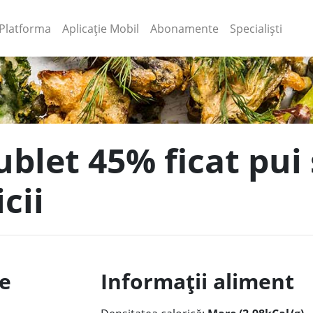
(current)
(current)
Platforma
Aplicație Mobil
Abonamente
Specialiști
ublet 45% ficat pui 
icii
le
Informații aliment