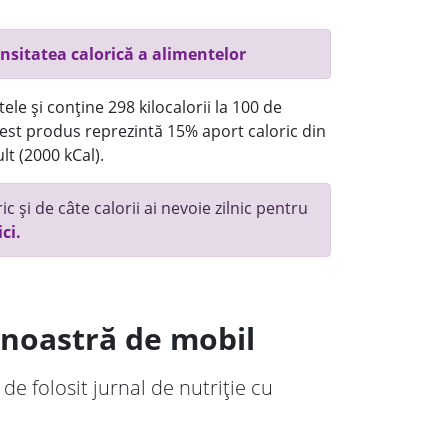
nsitatea calorică a alimentelor
ele și conține 298 kilocalorii la 100 de
st produs reprezintă 15% aport caloric din
lt (2000 kCal).
c și de câte calorii ai nevoie zilnic pentru
ici.
a noastră de mobil
 de folosit jurnal de nutriție cu