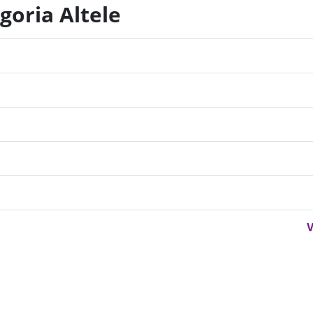
goria Altele
V