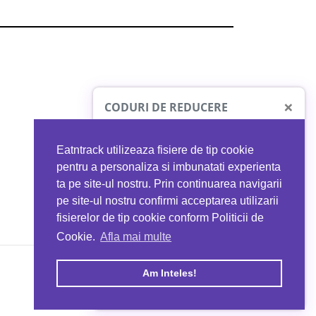
×
CODURI DE REDUCERE
Eatntrack utilizeaza fisiere de tip cookie
O41
MYPROTEIN
pentru a personaliza si imbunatati experienta
ta pe site-ul nostru. Prin continuarea navigarii
 orice comandă
Ai
40%
reducere la orice comandă
pe site-ul nostru confirmi acceptarea utilizarii
EATNTRACK
folosind codul
EATTRACK
fisierelor de tip cookie conform Politicii de
Cookie.
Afla mai multe
acum
Profită acum
Am Inteles!
Copyright © 2026 EAT & TRACK S.R.L