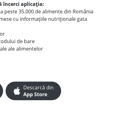
 încerci aplicația:
le a peste 35.000 de alimente din România
e mese cu informațiile nutriționale gata
lor
codului de bare
ale ale alimentelor
Descarcă din
App Store