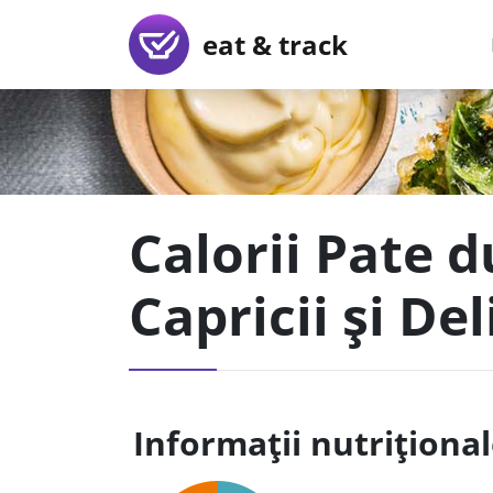
eat & track
Calorii Pate d
Capricii și Del
Informații nutriționa