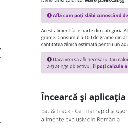
Densitatea calorică:
Mare (2.98kCal/g)
Află cum poți slăbi cunoscând de
Acest aliment face parte din categoria Alt
grame. Consumul a 100 de grame din ace
cantitatea zilnică estimată pentru un adu
Dacă vrei să afli necesarul tău calori
a-ți atinge obiectivul,
îl poți calcula a
Încearcă și aplicați
Eat & Track - Cel mai rapid și ușor
alimente exclusiv din România