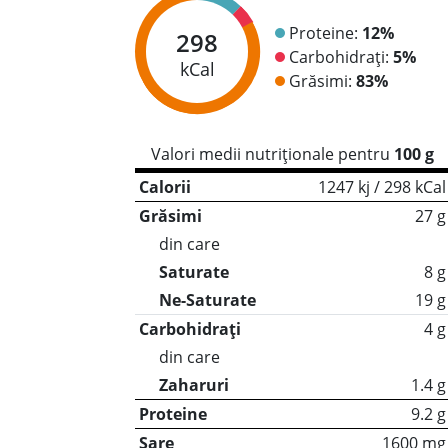
Proteine:
12%
298
Carbohidrați:
5%
kCal
Grăsimi:
83%
Valori medii nutriționale pentru
100 g
Calorii
1247 kj / 298 kCal
Grăsimi
27 g
din care
Saturate
8 g
Ne-Saturate
19 g
Carbohidrați
4 g
din care
Zaharuri
1.4 g
Proteine
9.2 g
Sare
1600 mg