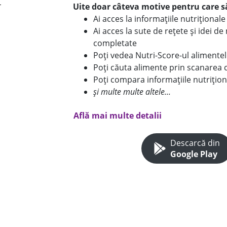
Uite doar câteva motive pentru care să
Ai acces la informațiile nutriționa
Ai acces la sute de rețete și idei d
completate
Poți vedea Nutri-Score-ul alimente
Poți căuta alimente prin scanarea 
Poți compara informațiile nutrițion
și multe multe altele...
Află mai multe detalii
Descarcă din
Google Play