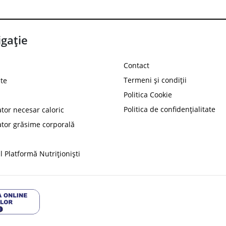
gație
Contact
Termeni și condiții
te
Politica Cookie
Politica de confidențialitate
ator necesar caloric
PROT
ator grăsime corporală
Ai
10%
reducere la
folosind codul
 Platformă Nutriționiști
Profită 