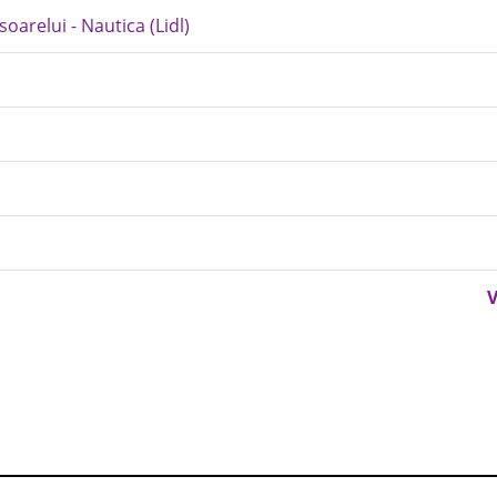
oarelui - Nautica (Lidl)
V