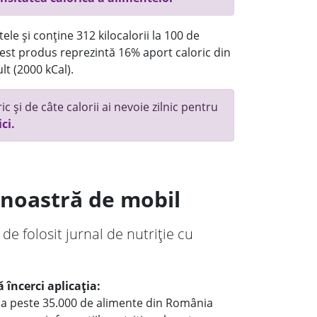
ele și conține 312 kilocalorii la 100 de
st produs reprezintă 16% aport caloric din
lt (2000 kCal).
c și de câte calorii ai nevoie zilnic pentru
ici.
a noastră de mobil
 de folosit jurnal de nutriție cu
 încerci aplicația:
le a peste 35.000 de alimente din România