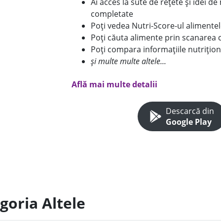
Ai acces la sute de rețete și idei d
completate
Poți vedea Nutri-Score-ul alimente
Poți căuta alimente prin scanarea 
Poți compara informațiile nutrițion
și multe multe altele...
Află mai multe detalii
Descarcă din
Google Play
goria Altele