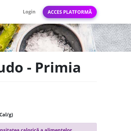
Login
ACCES PLATFORMĂ
rudo - Primia
Cal/g)
nsitatea calorică a alimentelor