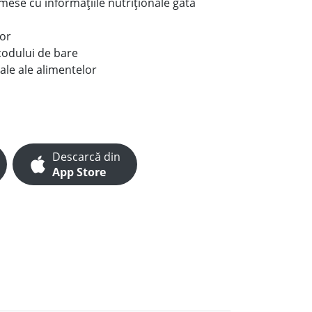
e mese cu informațiile nutriționale gata
lor
codului de bare
ale ale alimentelor
Descarcă din
App Store