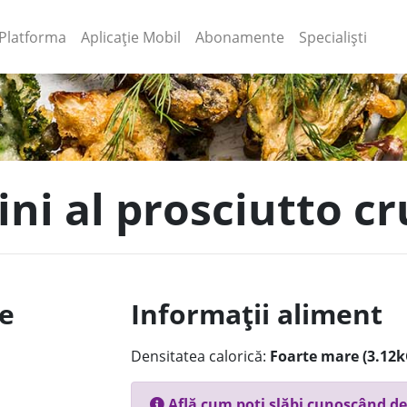
(current)
(current)
Platforma
Aplicație Mobil
Abonamente
Specialiști
lini al prosciutto c
le
Informații aliment
Densitatea calorică:
Foarte mare (3.12k
Află cum poți slăbi cunoscând de