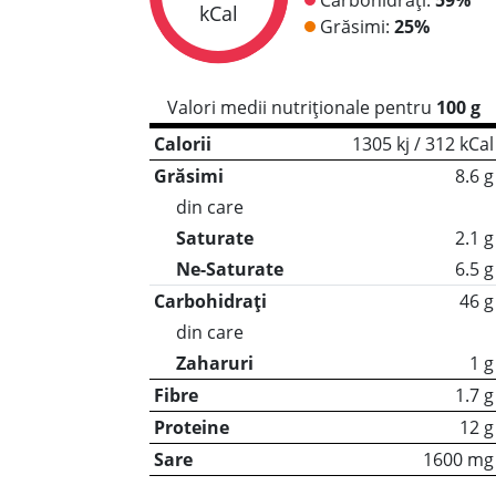
kCal
Grăsimi:
25%
Valori medii nutriționale pentru
100 g
Calorii
1305 kj / 312 kCal
Grăsimi
8.6 g
din care
Saturate
2.1 g
Ne-Saturate
6.5 g
Carbohidrați
46 g
din care
Zaharuri
1 g
Fibre
1.7 g
Proteine
12 g
Sare
1600 mg