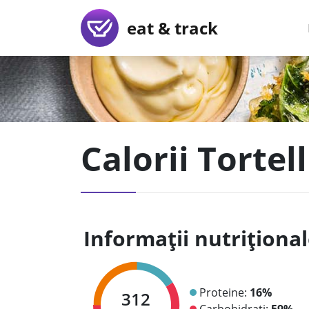
eat & track
Calorii Tortel
Informații nutriționa
Proteine:
16%
312
Carbohidrați:
59%