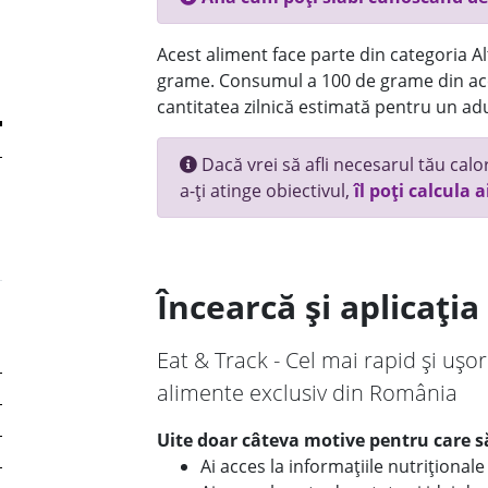
Acest aliment face parte din categoria Alt
grame. Consumul a 100 de grame din ace
cantitatea zilnică estimată pentru un adu
Dacă vrei să afli necesarul tău calori
a-ți atinge obiectivul,
îl poți calcula a
Încearcă și aplicați
Eat & Track - Cel mai rapid și ușor
alimente exclusiv din România
Uite doar câteva motive pentru care să
Ai acces la informațiile nutriționa