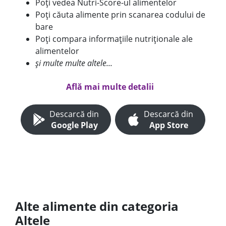
Poți vedea Nutri-Score-ul alimentelor
Poți căuta alimente prin scanarea codului de
bare
Poți compara informațiile nutriționale ale
alimentelor
și multe multe altele...
Află mai multe detalii
Descarcă din
Descarcă din
Google Play
App Store
Alte alimente din categoria
Altele