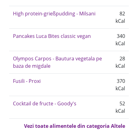
High protein-grießpudding - Milsani
82
kCal
Pancakes Luca Bites classic vegan
340
kCal
Olympos Carpos - Bautura vegetala pe
28
baza de migdale
kCal
Fusili - Proxi
370
kCal
Cocktail de fructe - Goody's
52
kCal
Vezi toate alimentele din categoria Altele