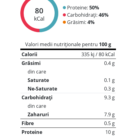
Proteine:
50%
80
Carbohidrați:
46%
kCal
Grăsimi:
4%
Valori medii nutriționale pentru
100 g
Calorii
335 kj / 80 kCal
Grăsimi
0.4 g
din care
Saturate
0.1 g
Ne-Saturate
0.3 g
Carbohidrați
9.3 g
din care
Zaharuri
7.9 g
Fibre
0.5 g
Proteine
10 g