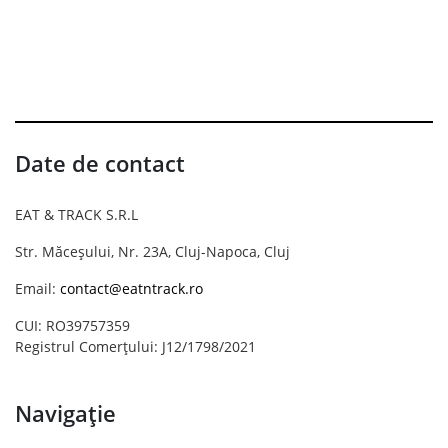
Date de contact
EAT & TRACK S.R.L
Str. Măceșului, Nr. 23A, Cluj-Napoca, Cluj
Email:
contact@eatntrack.ro
CUI: RO39757359
Registrul Comerțului: J12/1798/2021
Navigație