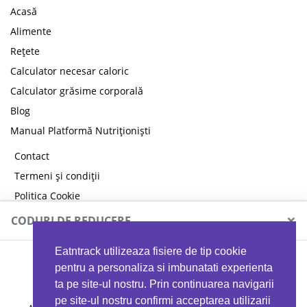
Acasă
Alimente
Rețete
Calculator necesar caloric
Calculator grăsime corporală
Blog
Manual Platformă Nutriționiști
Contact
Termeni și condiții
Politica Cookie
Politica de confidențialitate
×
CODURI DE REDUCERE
Eatntrack utilizeaza fisiere de tip cookie
MYPROTEIN
pentru a personaliza si imbunatati experienta
ta pe site-ul nostru. Prin continuarea navigarii
pe site-ul nostru confirmi acceptarea utilizarii