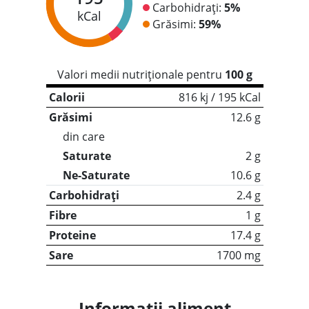
Carbohidrați:
5%
kCal
Grăsimi:
59%
Valori medii nutriționale pentru
100 g
Calorii
816 kj / 195 kCal
Grăsimi
12.6 g
din care
Saturate
2 g
Ne-Saturate
10.6 g
Carbohidrați
2.4 g
Fibre
1 g
Proteine
17.4 g
Sare
1700 mg
Informații aliment