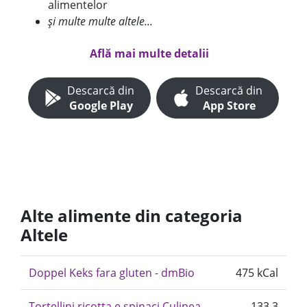
alimentelor
și multe multe altele...
Află mai multe detalii
Descarcă din
Descarcă din
Google Play
App Store
Alte alimente din categoria
Altele
Doppel Keks fara gluten - dmBio
475 kCal
Tortellini ricotta e spinaci Culinea
133.3