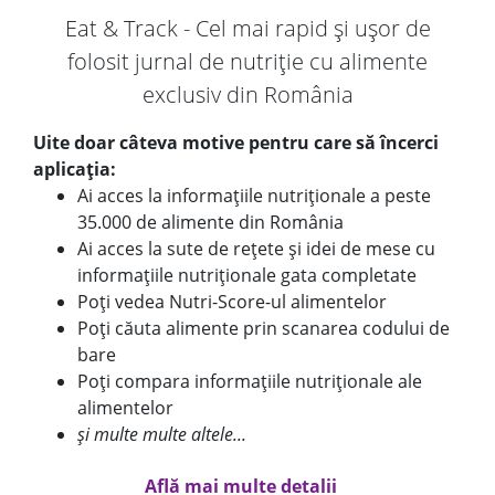
Eat & Track - Cel mai rapid și ușor de
folosit jurnal de nutriție cu alimente
exclusiv din România
Uite doar câteva motive pentru care să încerci
aplicația:
Ai acces la informațiile nutriționale a peste
35.000 de alimente din România
Ai acces la sute de rețete și idei de mese cu
informațiile nutriționale gata completate
Poți vedea Nutri-Score-ul alimentelor
Poți căuta alimente prin scanarea codului de
bare
Poți compara informațiile nutriționale ale
alimentelor
și multe multe altele...
Află mai multe detalii