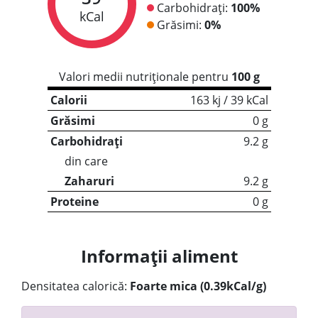
Carbohidrați:
100%
kCal
Grăsimi:
0%
Valori medii nutriționale pentru
100 g
Calorii
163 kj / 39 kCal
Grăsimi
0 g
Carbohidrați
9.2 g
din care
Zaharuri
9.2 g
Proteine
0 g
Informații aliment
Densitatea calorică:
Foarte mica (0.39kCal/g)