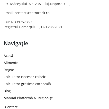
Str. Măceșului, Nr. 23A, Cluj-Napoca, Cluj
Email:
contact@eatntrack.ro
CUI: RO39757359
Registrul Comerțului: J12/1798/2021
Navigație
Acasă
Alimente
Rețete
Calculator necesar caloric
Calculator grăsime corporală
Blog
Manual Platformă Nutriționiști
Contact