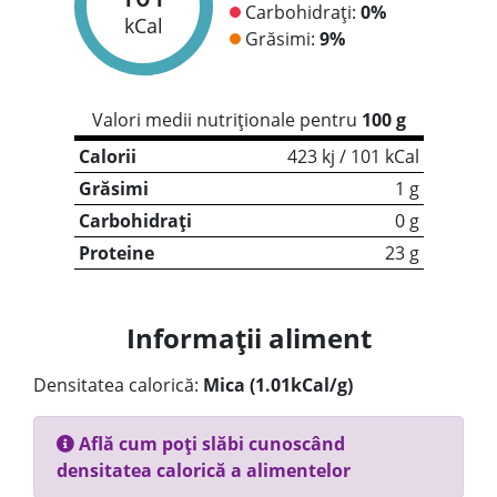
Carbohidrați:
0%
kCal
Grăsimi:
9%
Valori medii nutriționale pentru
100 g
Calorii
423 kj / 101 kCal
Grăsimi
1 g
Carbohidrați
0 g
Proteine
23 g
Informații aliment
Densitatea calorică:
Mica (1.01kCal/g)
Află cum poți slăbi cunoscând
densitatea calorică a alimentelor