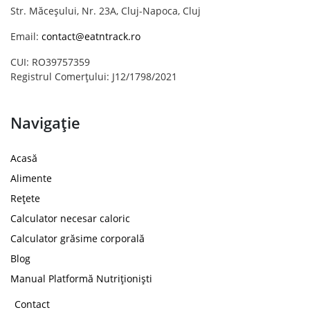
Str. Măceșului, Nr. 23A, Cluj-Napoca, Cluj
Email:
contact@eatntrack.ro
CUI: RO39757359
Registrul Comerțului: J12/1798/2021
Navigație
Acasă
Alimente
Rețete
Calculator necesar caloric
Calculator grăsime corporală
Blog
Manual Platformă Nutriționiști
Contact