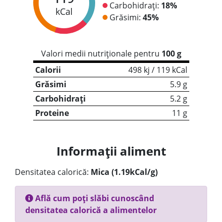
Carbohidrați:
18%
kCal
Grăsimi:
45%
Valori medii nutriționale pentru
100 g
Calorii
498 kj / 119 kCal
Grăsimi
5.9 g
Carbohidrați
5.2 g
Proteine
11 g
Informații aliment
Densitatea calorică:
Mica (1.19kCal/g)
Află cum poți slăbi cunoscând
densitatea calorică a alimentelor