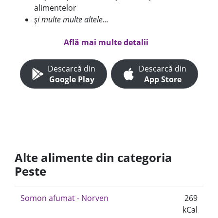
alimentelor
și multe multe altele...
Află mai multe detalii
Descarcă din
Descarcă din
Google Play
App Store
Alte alimente din categoria
Peste
Somon afumat - Norven
269
kCal