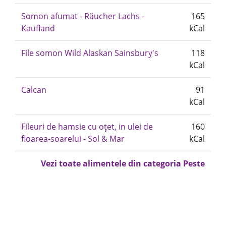
Somon afumat - Räucher Lachs -
165
Kaufland
kCal
File somon Wild Alaskan Sainsbury's
118
kCal
Calcan
91
kCal
Fileuri de hamsie cu oțet, in ulei de
160
floarea-soarelui - Sol & Mar
kCal
Vezi toate alimentele din categoria Peste