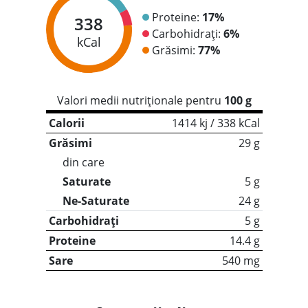
Proteine:
17%
338
Carbohidrați:
6%
kCal
Grăsimi:
77%
Valori medii nutriționale pentru
100 g
Calorii
1414 kj / 338 kCal
Grăsimi
29 g
din care
Saturate
5 g
Ne-Saturate
24 g
Carbohidrați
5 g
Proteine
14.4 g
Sare
540 mg