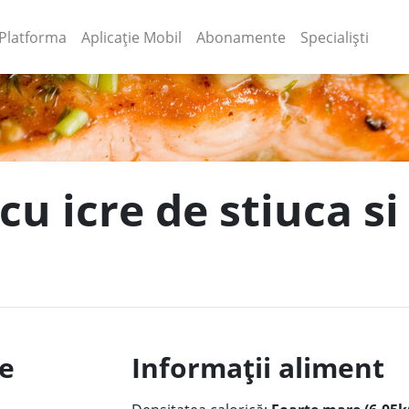
(current)
(current)
Platforma
Aplicație Mobil
Abonamente
Specialiști
 cu icre de stiuca s
le
Informații aliment