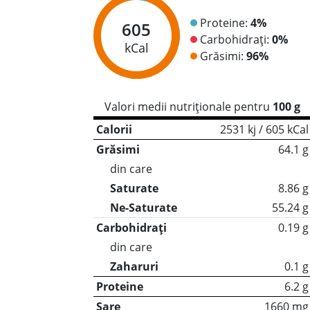
Proteine:
4%
605
Carbohidrați:
0%
kCal
Grăsimi:
96%
Valori medii nutriționale pentru
100 g
Calorii
2531 kj / 605 kCal
Grăsimi
64.1 g
din care
Saturate
8.86 g
Ne-Saturate
55.24 g
Carbohidrați
0.19 g
din care
Zaharuri
0.1 g
Proteine
6.2 g
Sare
1660 mg