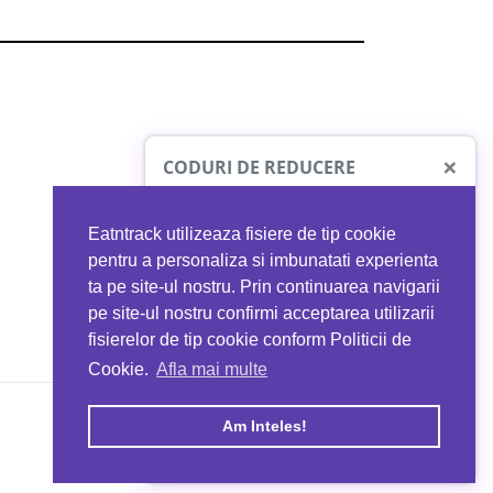
×
CODURI DE REDUCERE
Eatntrack utilizeaza fisiere de tip cookie
O41
MYPROTEIN
pentru a personaliza si imbunatati experienta
ta pe site-ul nostru. Prin continuarea navigarii
 orice comandă
Ai
40%
reducere la orice comandă
pe site-ul nostru confirmi acceptarea utilizarii
EATNTRACK
folosind codul
EATTRACK
fisierelor de tip cookie conform Politicii de
Cookie.
Afla mai multe
acum
Profită acum
Am Inteles!
Copyright © 2026 EAT & TRACK S.R.L