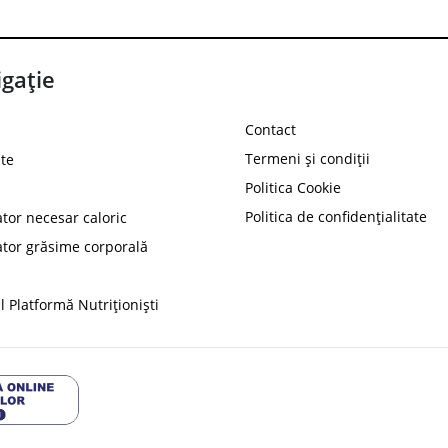
gație
Contact
Termeni și condiții
te
Politica Cookie
Politica de confidențialitate
ator necesar caloric
PROT
ator grăsime corporală
Ai
10%
reducere la
folosind codul
 Platformă Nutriționiști
Profită 