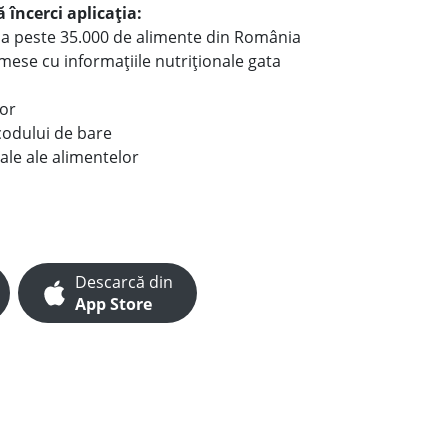
 încerci aplicația:
le a peste 35.000 de alimente din România
e mese cu informațiile nutriționale gata
lor
codului de bare
ale ale alimentelor
Descarcă din
App Store