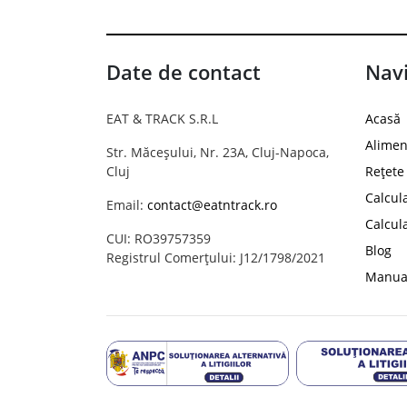
Date de contact
Navi
EAT & TRACK S.R.L
Acasă
Alimen
Str. Măceșului, Nr. 23A, Cluj-Napoca,
Cluj
Rețete
Calcul
Email:
contact@eatntrack.ro
Calcul
CUI: RO39757359
Blog
Registrul Comerțului: J12/1798/2021
Manual