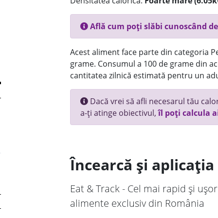
Densitatea calorică:
Foarte mare (6.05k
Află cum poți slăbi cunoscând de
Acest aliment face parte din categoria Pes
grame. Consumul a 100 de grame din ace
cantitatea zilnică estimată pentru un adu
Dacă vrei să afli necesarul tău calori
a-ți atinge obiectivul,
îl poți calcula a
Încearcă și aplicați
Eat & Track - Cel mai rapid și ușor
alimente exclusiv din România