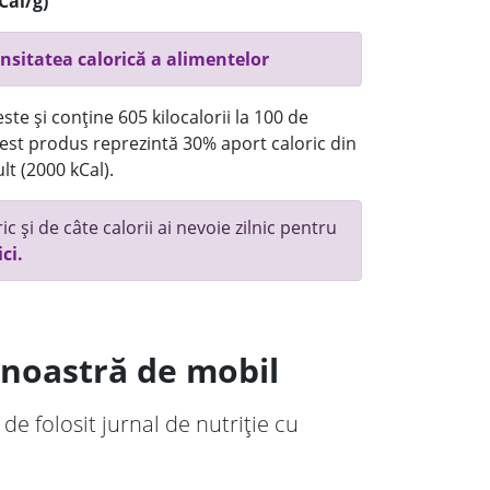
Cal/g)
nsitatea calorică a alimentelor
te și conține 605 kilocalorii la 100 de
st produs reprezintă 30% aport caloric din
lt (2000 kCal).
c și de câte calorii ai nevoie zilnic pentru
ici.
a noastră de mobil
 de folosit jurnal de nutriție cu