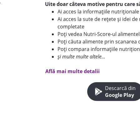
Uite doar câteva motive pentru care să
Ai acces la informațiile nutriționa
Ai acces la sute de rețete și idei d
completate
Poți vedea Nutri-Score-ul alimente
Poți căuta alimente prin scanarea 
Poți compara informațiile nutrițion
și multe multe altele...
Află mai multe detalii
Descarcă din
Google Play