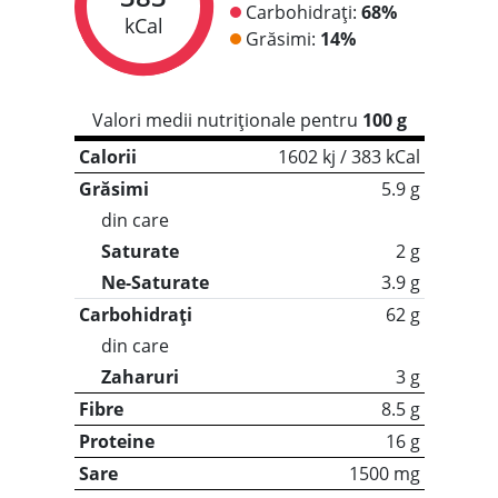
Carbohidrați:
68%
kCal
Grăsimi:
14%
Valori medii nutriționale pentru
100 g
Calorii
1602 kj / 383 kCal
Grăsimi
5.9 g
din care
Saturate
2 g
Ne-Saturate
3.9 g
Carbohidrați
62 g
din care
Zaharuri
3 g
Fibre
8.5 g
Proteine
16 g
Sare
1500 mg