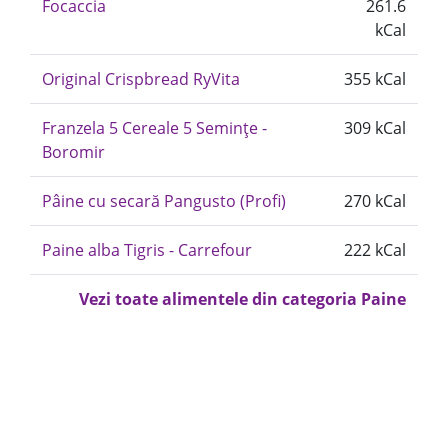
Focaccia
261.6
kCal
Original Crispbread RyVita
355 kCal
Franzela 5 Cereale 5 Semințe -
309 kCal
Boromir
Pâine cu secară Pangusto (Profi)
270 kCal
Paine alba Tigris - Carrefour
222 kCal
Vezi toate alimentele din categoria Paine