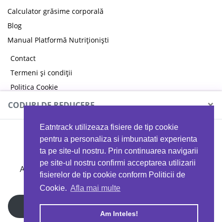
Calculator grăsime corporală
Blog
Manual Platformă Nutriționiști
Contact
Termeni și condiții
Politica Cookie
Politica de confidențialitate
×
CODURI DE REDUCERE
Eatntrack utilizeaza fisiere de tip cookie
MYPROTEIN
pentru a personaliza si imbunatati experienta
ta pe site-ul nostru. Prin continuarea navigarii
pe site-ul nostru confirmi acceptarea utilizarii
Ai
40%
reducere la orice comandă folosind codul
fisierelor de tip cookie conform Politicii de
EATTRACK
Cookie.
Afla mai multe
Profită acum
Am Inteles!