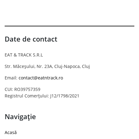
Date de contact
EAT & TRACK S.R.L
Str. Măceșului, Nr. 23A, Cluj-Napoca, Cluj
Email:
contact@eatntrack.ro
CUI: RO39757359
Registrul Comerțului: J12/1798/2021
Navigație
Acasă