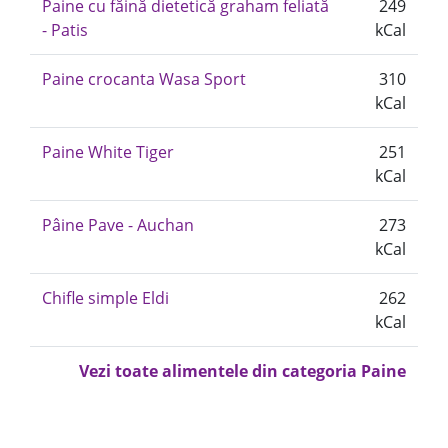
Paine cu făină dietetică graham feliată
249
- Patis
kCal
Paine crocanta Wasa Sport
310
kCal
Paine White Tiger
251
kCal
Pâine Pave - Auchan
273
kCal
Chifle simple Eldi
262
kCal
Vezi toate alimentele din categoria Paine