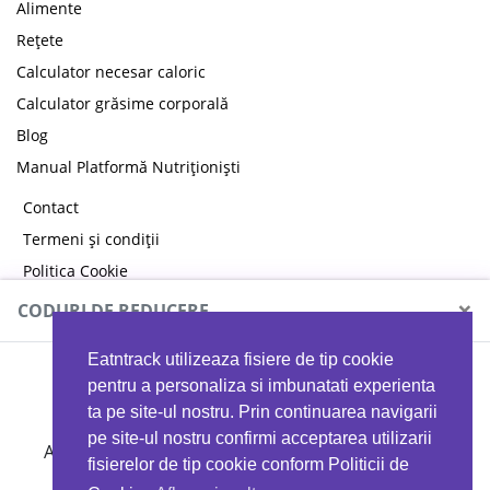
Alimente
Rețete
Calculator necesar caloric
Calculator grăsime corporală
Blog
Manual Platformă Nutriționiști
Contact
Termeni și condiții
Politica Cookie
Politica de confidențialitate
×
CODURI DE REDUCERE
Eatntrack utilizeaza fisiere de tip cookie
MYPROTEIN
pentru a personaliza si imbunatati experienta
ta pe site-ul nostru. Prin continuarea navigarii
pe site-ul nostru confirmi acceptarea utilizarii
Ai
40%
reducere la orice comandă folosind codul
fisierelor de tip cookie conform Politicii de
EATTRACK