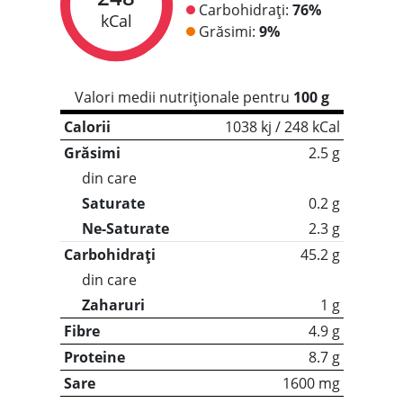
Carbohidrați:
76%
kCal
Grăsimi:
9%
Valori medii nutriționale pentru
100 g
Calorii
1038 kj / 248 kCal
Grăsimi
2.5 g
din care
Saturate
0.2 g
Ne-Saturate
2.3 g
Carbohidrați
45.2 g
din care
Zaharuri
1 g
Fibre
4.9 g
Proteine
8.7 g
Sare
1600 mg