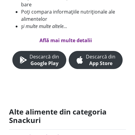
bare
Poți compara informațiile nutriționale ale
alimentelor
și multe multe altele...
Află mai multe detalii
Descarcă din
Descarcă din
Google Play
App Store
Alte alimente din categoria
Snackuri