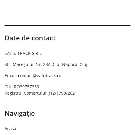
Date de contact
EAT & TRACK S.R.L
Str. Măceșului, Nr. 23A, Cluj-Napoca, Cluj
Email:
contact@eatntrack.ro
CUI: RO39757359
Registrul Comerțului: J12/1798/2021
Navigație
Acasă