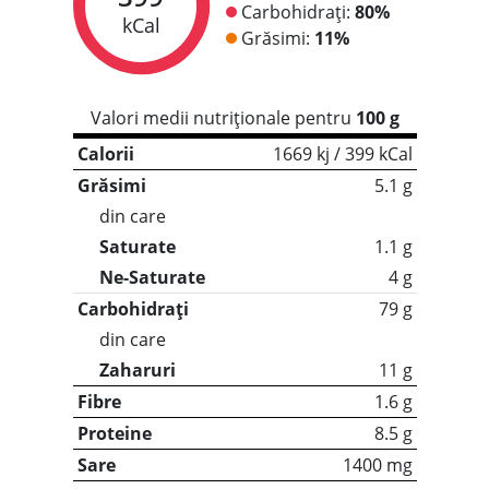
Carbohidrați:
80%
kCal
Grăsimi:
11%
Valori medii nutriționale pentru
100 g
Calorii
1669 kj / 399 kCal
Grăsimi
5.1 g
din care
Saturate
1.1 g
Ne-Saturate
4 g
Carbohidrați
79 g
din care
Zaharuri
11 g
Fibre
1.6 g
Proteine
8.5 g
Sare
1400 mg