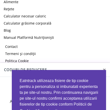
Alimente
Rețete
Calculator necesar caloric
Calculator grăsime corporală
Blog
Manual Platformă Nutriționiști
Contact
Termeni și condiții
Politica Cookie
Politica de confidențialitate
×
CODURI DE REDUCERE
Eatntrack utilizeaza fisiere de tip cookie
MYPROTEIN
pentru a personaliza si imbunatati experienta
ta pe site-ul nostru. Prin continuarea navigarii
pe site-ul nostru confirmi acceptarea utilizarii
Ai
40%
reducere la orice comandă folosind codul
fisierelor de tip cookie conform Politicii de
EATTRACK