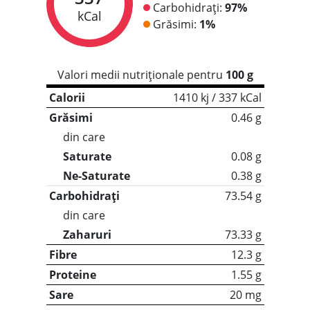
Carbohidrați:
97%
kCal
Grăsimi:
1%
Valori medii nutriționale pentru
100 g
Calorii
1410 kj / 337 kCal
Grăsimi
0.46 g
din care
Saturate
0.08 g
Ne-Saturate
0.38 g
Carbohidrați
73.54 g
din care
Zaharuri
73.33 g
Fibre
12.3 g
Proteine
1.55 g
Sare
20 mg