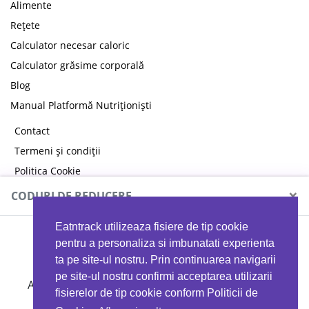
Alimente
Rețete
Calculator necesar caloric
Calculator grăsime corporală
Blog
Manual Platformă Nutriționiști
Contact
Termeni și condiții
Politica Cookie
Politica de confidențialitate
×
CODURI DE REDUCERE
Eatntrack utilizeaza fisiere de tip cookie
MYPROTEIN
pentru a personaliza si imbunatati experienta
ta pe site-ul nostru. Prin continuarea navigarii
pe site-ul nostru confirmi acceptarea utilizarii
Ai
40%
reducere la orice comandă folosind codul
fisierelor de tip cookie conform Politicii de
EATTRACK