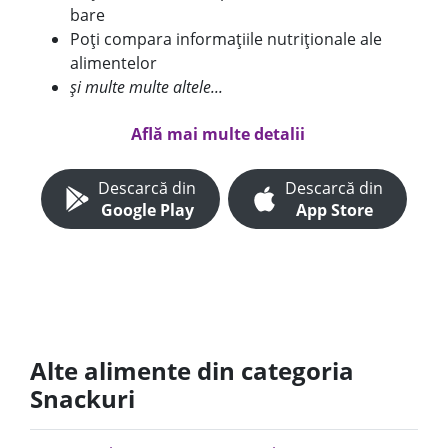
bare
Poți compara informațiile nutriționale ale
alimentelor
și multe multe altele...
Află mai multe detalii
Descarcă din
Descarcă din
Google Play
App Store
Alte alimente din categoria
Snackuri