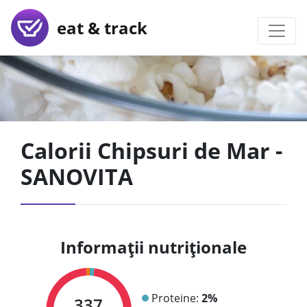
eat & track
Calorii Chipsuri de Mar -
SANOVITA
Informații nutriționale
Proteine:
2%
337