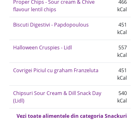
Proper Chips - Sour cream & Chive
466
flavour lentil chips
kCal
Biscuti Digestivi - Papdopoulous
451
kCal
Halloween Cruspies - Lidl
557
kCal
Covrigei Piciul cu graham Franzeluta
451
kCal
Chipsuri Sour Cream & Dill Snack Day
540
(Lidl)
kCal
Vezi toate alimentele din categoria Snackuri