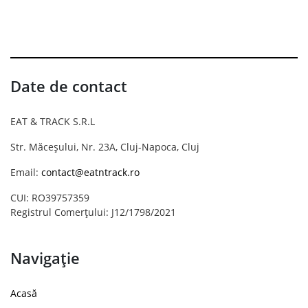
Date de contact
EAT & TRACK S.R.L
Str. Măceșului, Nr. 23A, Cluj-Napoca, Cluj
Email:
contact@eatntrack.ro
CUI: RO39757359
Registrul Comerțului: J12/1798/2021
Navigație
Acasă