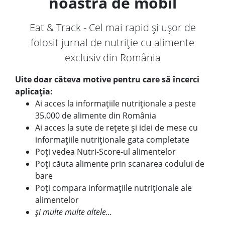
noastră de mobil
Eat & Track - Cel mai rapid și ușor de
folosit jurnal de nutriție cu alimente
exclusiv din România
Uite doar câteva motive pentru care să încerci
aplicația:
Ai acces la informațiile nutriționale a peste
35.000 de alimente din România
Ai acces la sute de rețete și idei de mese cu
informațiile nutriționale gata completate
Poți vedea Nutri-Score-ul alimentelor
Poți căuta alimente prin scanarea codului de
bare
Poți compara informațiile nutriționale ale
alimentelor
și multe multe altele...