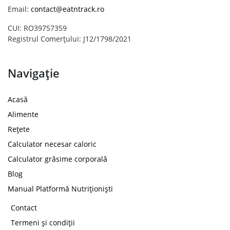
Email:
contact@eatntrack.ro
CUI: RO39757359
Registrul Comerțului: J12/1798/2021
Navigație
Acasă
Alimente
Rețete
Calculator necesar caloric
Calculator grăsime corporală
Blog
Manual Platformă Nutriționiști
Contact
Termeni și condiții