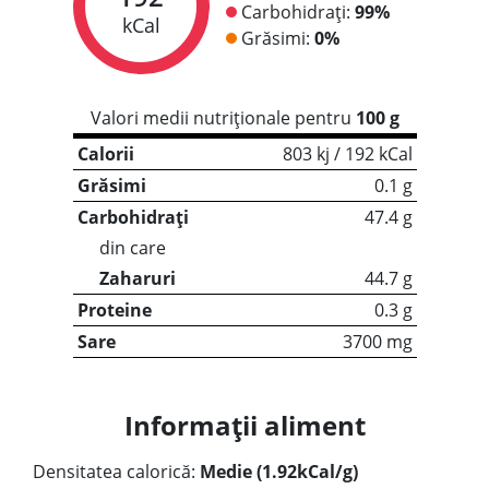
Carbohidrați:
99%
kCal
Grăsimi:
0%
Valori medii nutriționale pentru
100 g
Calorii
803 kj / 192 kCal
Grăsimi
0.1 g
Carbohidrați
47.4 g
din care
Zaharuri
44.7 g
Proteine
0.3 g
Sare
3700 mg
Informații aliment
Densitatea calorică:
Medie (1.92kCal/g)