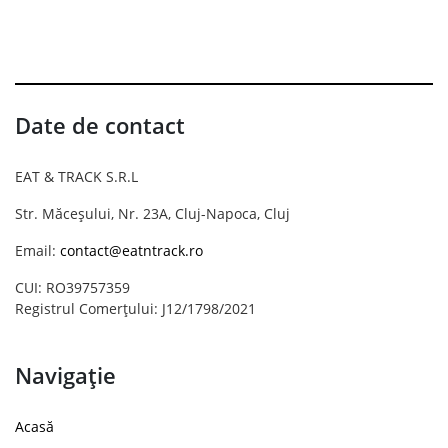
Date de contact
EAT & TRACK S.R.L
Str. Măceșului, Nr. 23A, Cluj-Napoca, Cluj
Email:
contact@eatntrack.ro
CUI: RO39757359
Registrul Comerțului: J12/1798/2021
Navigație
Acasă