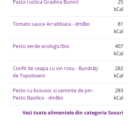
Pasta rustica Gradina Bunicii
25
kCal
Tomato sauce Arrabbiata - dmBio
81
kCal
Pesto verde ecologic/bio
407
kCal
Confit de ceapa cu vin rosu - Bunătăți
282
de Topoloveni
kCal
Pesto cu busuioc si seminte de pin -
283
Pesto Basilico - dmBio
kCal
Vezi toate alimentele din categoria Sosuri