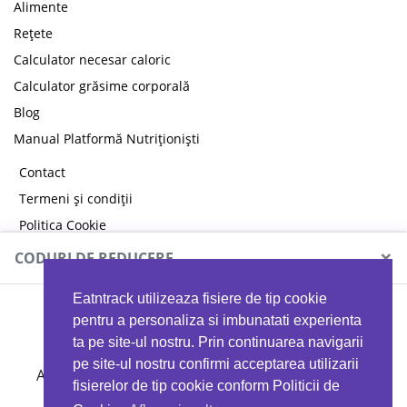
Alimente
Rețete
Calculator necesar caloric
Calculator grăsime corporală
Blog
Manual Platformă Nutriționiști
Contact
Termeni și condiții
Politica Cookie
Politica de confidențialitate
×
CODURI DE REDUCERE
Eatntrack utilizeaza fisiere de tip cookie
MYPROTEIN
pentru a personaliza si imbunatati experienta
ta pe site-ul nostru. Prin continuarea navigarii
pe site-ul nostru confirmi acceptarea utilizarii
Ai
40%
reducere la orice comandă folosind codul
fisierelor de tip cookie conform Politicii de
EATTRACK