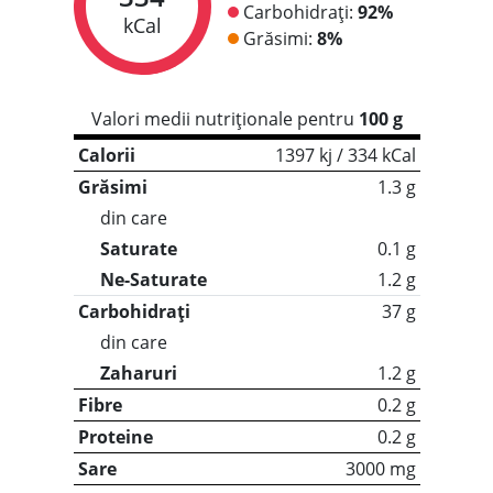
Carbohidrați:
92%
kCal
Grăsimi:
8%
Valori medii nutriționale pentru
100 g
Calorii
1397 kj / 334 kCal
Grăsimi
1.3 g
din care
Saturate
0.1 g
Ne-Saturate
1.2 g
Carbohidrați
37 g
din care
Zaharuri
1.2 g
Fibre
0.2 g
Proteine
0.2 g
Sare
3000 mg