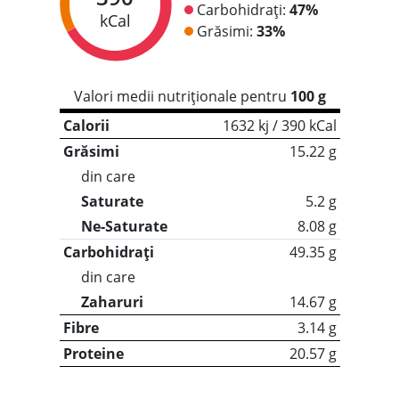
Carbohidrați:
47%
kCal
Grăsimi:
33%
Valori medii nutriționale pentru
100 g
Calorii
1632 kj / 390 kCal
Grăsimi
15.22 g
din care
Saturate
5.2 g
Ne-Saturate
8.08 g
Carbohidrați
49.35 g
din care
Zaharuri
14.67 g
Fibre
3.14 g
Proteine
20.57 g