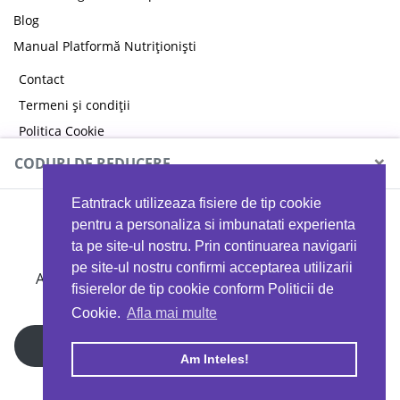
Blog
Manual Platformă Nutriționiști
Contact
Termeni și condiții
Politica Cookie
Politica de confidențialitate
×
CODURI DE REDUCERE
Eatntrack utilizeaza fisiere de tip cookie
MYPROTEIN
pentru a personaliza si imbunatati experienta
ta pe site-ul nostru. Prin continuarea navigarii
pe site-ul nostru confirmi acceptarea utilizarii
Ai
40%
reducere la orice comandă folosind codul
fisierelor de tip cookie conform Politicii de
EATTRACK
Cookie.
Afla mai multe
Profită acum
Am Inteles!
Copyright © 2026 EAT & TRACK S.R.L