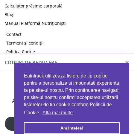
Calculator grăsime corporală
Blog
Manual Platformă Nutriționiști
Contact
Termeni și condiții
Politica Cookie
Politica de confidențialitate
×
CODURI DE REDUCERE
Eatntrack utilizeaza fisiere de tip cookie
MYPROTEIN
pentru a personaliza si imbunatati experienta
ta pe site-ul nostru. Prin continuarea navigarii
pe site-ul nostru confirmi acceptarea utilizarii
Ai
40%
reducere la orice comandă folosind codul
fisierelor de tip cookie conform Politicii de
EATTRACK
Cookie.
Afla mai multe
Profită acum
Am Inteles!
Copyright © 2026 EAT & TRACK S.R.L