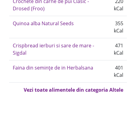
Crochete din carne de pui Clasic -
220
Drosed (Froo)
kCal
Quinoa alba Natural Seeds
355
kCal
Crispbread ierburi si sare de mare -
471
Sigdal
kCal
Faina din semințe de in Herbalsana
401
kCal
Vezi toate alimentele din categoria Altele