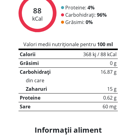
Proteine:
4%
88
Carbohidrați:
96%
kCal
Grăsimi:
0%
Valori medii nutriționale pentru
100 ml
Calorii
368 kj / 88 kCal
Grăsimi
0 g
Carbohidrați
16.87 g
din care
Zaharuri
15 g
Proteine
0.62 g
Sare
60 mg
Informații aliment