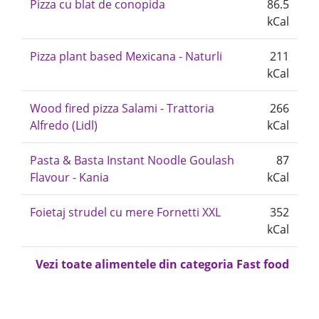
Pizza cu blat de conopida
86.5
kCal
Pizza plant based Mexicana - Naturli
211
kCal
Wood fired pizza Salami - Trattoria
266
Alfredo (Lidl)
kCal
Pasta & Basta Instant Noodle Goulash
87
Flavour - Kania
kCal
Foietaj strudel cu mere Fornetti XXL
352
kCal
Vezi toate alimentele din categoria Fast food