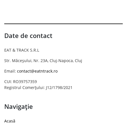
Date de contact
EAT & TRACK S.R.L
Str. Măceșului, Nr. 23A, Cluj-Napoca, Cluj
Email:
contact@eatntrack.ro
CUI: RO39757359
Registrul Comerțului: J12/1798/2021
Navigație
Acasă