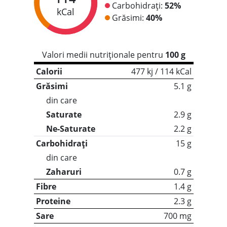
Carbohidrați:
52%
kCal
Grăsimi:
40%
Valori medii nutriționale pentru
100 g
Calorii
477 kj / 114 kCal
Grăsimi
5.1 g
din care
Saturate
2.9 g
Ne-Saturate
2.2 g
Carbohidrați
15 g
din care
Zaharuri
0.7 g
Fibre
1.4 g
Proteine
2.3 g
Sare
700 mg