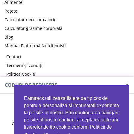
Alimente
Rețete
Calculator necesar caloric
Calculator grăsime corporală
Blog
Manual Platformă Nutriționiști
Contact
Termeni și condiții
Politica Cookie
Politica de confidențialitate
×
CODURI DE REDUCERE
Eatntrack utilizeaza fisiere de tip cookie
MYPROTEIN
pentru a personaliza si imbunatati experienta
ta pe site-ul nostru. Prin continuarea navigarii
pe site-ul nostru confirmi acceptarea utilizarii
Ai
40%
reducere la orice comandă folosind codul
fisierelor de tip cookie conform Politicii de
EATTRACK