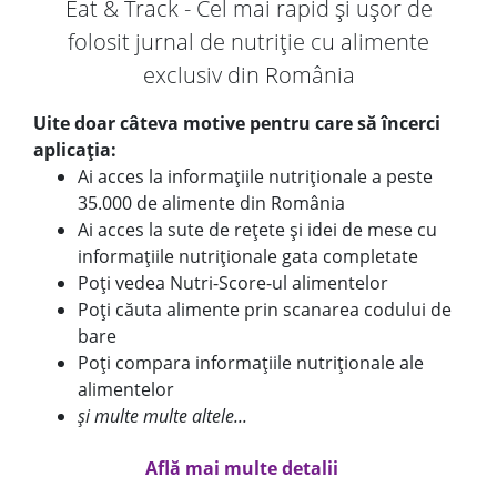
Eat & Track - Cel mai rapid și ușor de
folosit jurnal de nutriție cu alimente
exclusiv din România
Uite doar câteva motive pentru care să încerci
aplicația:
Ai acces la informațiile nutriționale a peste
35.000 de alimente din România
Ai acces la sute de rețete și idei de mese cu
informațiile nutriționale gata completate
Poți vedea Nutri-Score-ul alimentelor
Poți căuta alimente prin scanarea codului de
bare
Poți compara informațiile nutriționale ale
alimentelor
și multe multe altele...
Află mai multe detalii