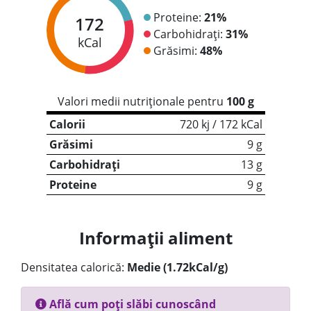
Proteine:
21%
172
Carbohidrați:
31%
kCal
Grăsimi:
48%
Valori medii nutriționale pentru
100 g
Calorii
720 kj / 172 kCal
Grăsimi
9 g
Carbohidrați
13 g
Proteine
9 g
Informații aliment
Densitatea calorică:
Medie (1.72kCal/g)
Află cum poți slăbi cunoscând