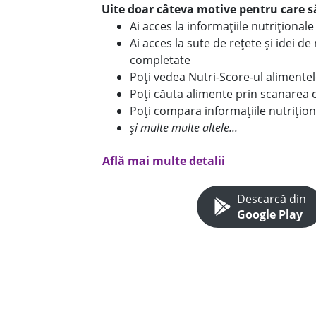
Uite doar câteva motive pentru care să
Ai acces la informațiile nutriționa
Ai acces la sute de rețete și idei d
completate
Poți vedea Nutri-Score-ul alimente
Poți căuta alimente prin scanarea 
Poți compara informațiile nutrițion
și multe multe altele...
Află mai multe detalii
Descarcă din
Google Play