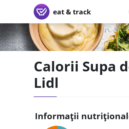
eat & track
Calorii Supa 
Lidl
Informații nutriționa