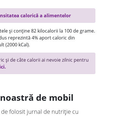
nsitatea calorică a alimentelor
ele și conține 82 kilocalorii la 100 de grame.
us reprezintă 4% aport caloric din
lt (2000 kCal).
c și de câte calorii ai nevoie zilnic pentru
ici.
a noastră de mobil
 de folosit jurnal de nutriție cu