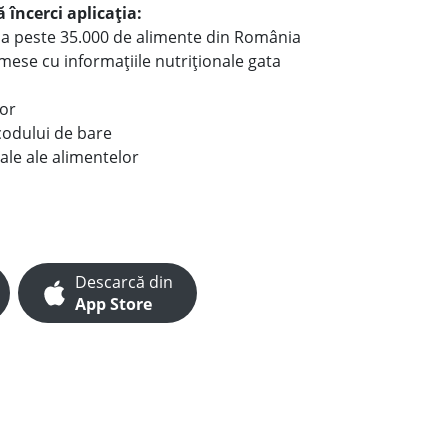
 încerci aplicația:
le a peste 35.000 de alimente din România
e mese cu informațiile nutriționale gata
lor
codului de bare
ale ale alimentelor
Descarcă din
App Store