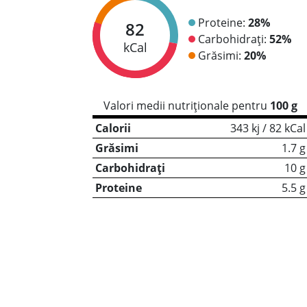
Proteine:
28%
82
Carbohidrați:
52%
kCal
Grăsimi:
20%
Valori medii nutriționale pentru
100 g
Calorii
343 kj / 82 kCal
Grăsimi
1.7 g
Carbohidrați
10 g
Proteine
5.5 g