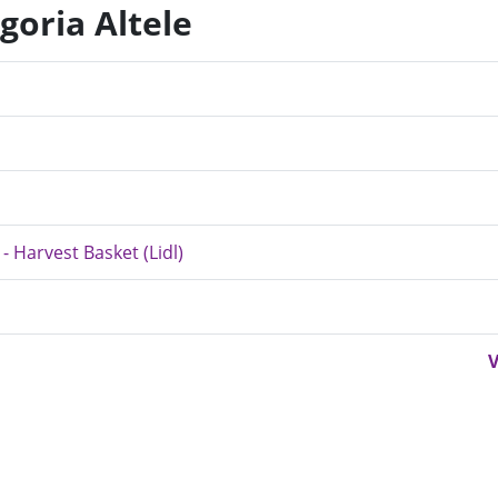
goria Altele
 - Harvest Basket (Lidl)
V