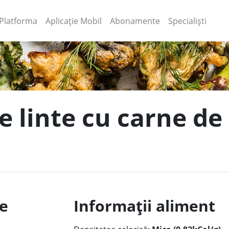
(current)
(current)
Platforma
Aplicație Mobil
Abonamente
Specialiști
de linte cu carne d
le
Informații aliment