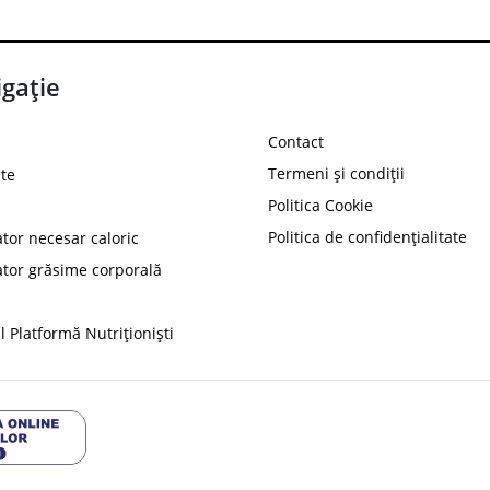
gație
Contact
Termeni și condiții
te
Politica Cookie
Politica de confidențialitate
ator necesar caloric
PROT
ator grăsime corporală
Ai
10%
reducere la
folosind codul
 Platformă Nutriționiști
Profită 