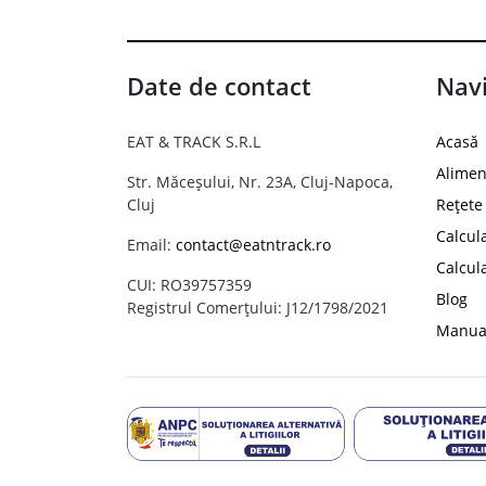
Date de contact
Navi
EAT & TRACK S.R.L
Acasă
Alimen
Str. Măceșului, Nr. 23A, Cluj-Napoca,
Cluj
Rețete
Calcul
Email:
contact@eatntrack.ro
Calcul
CUI: RO39757359
Blog
Registrul Comerțului: J12/1798/2021
Manual