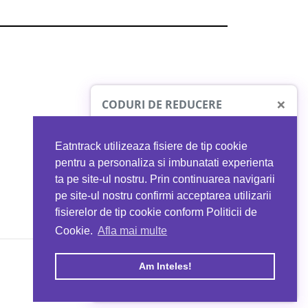
×
CODURI DE REDUCERE
Eatntrack utilizeaza fisiere de tip cookie
O41
MYPROTEIN
pentru a personaliza si imbunatati experienta
ta pe site-ul nostru. Prin continuarea navigarii
 orice comandă
Ai
40%
reducere la orice comandă
pe site-ul nostru confirmi acceptarea utilizarii
EATNTRACK
folosind codul
EATTRACK
fisierelor de tip cookie conform Politicii de
Cookie.
Afla mai multe
acum
Profită acum
Am Inteles!
Copyright © 2026 EAT & TRACK S.R.L