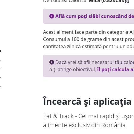
Densitatea calorică:
Mica (0.82kCal/g)
Află cum poți slăbi cunoscând de
Acest aliment face parte din categoria Alt
Consumul a 100 de grame din acest prod
cantitatea zilnică estimată pentru un adu
Dacă vrei să afli necesarul tău calori
a-ți atinge obiectivul,
îl poți calcula a
Încearcă și aplicați
Eat & Track - Cel mai rapid și ușor
alimente exclusiv din România