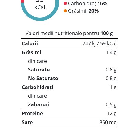
Carbohidrați:
6%
kCal
Grăsimi:
20%
Valori medii nutriționale pentru
100 g
Calorii
247 kj / 59 kCal
Grăsimi
1.4 g
din care
Saturate
0.6 g
Ne-Saturate
0.8 g
Carbohidrați
1 g
din care
Zaharuri
0.5 g
Proteine
12 g
Sare
860 mg