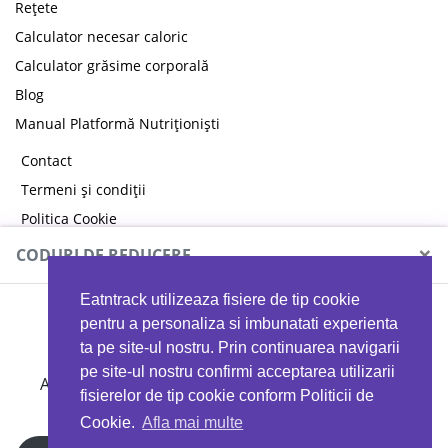
Rețete
Calculator necesar caloric
Calculator grăsime corporală
Blog
Manual Platformă Nutriționiști
Contact
Termeni și condiții
Politica Cookie
Politica de confidențialitate
×
CODURI DE REDUCERE
Eatntrack utilizeaza fisiere de tip cookie
MYPROTEIN
pentru a personaliza si imbunatati experienta
ta pe site-ul nostru. Prin continuarea navigarii
pe site-ul nostru confirmi acceptarea utilizarii
Ai
40%
reducere la orice comandă folosind codul
fisierelor de tip cookie conform Politicii de
EATTRACK
Cookie.
Afla mai multe