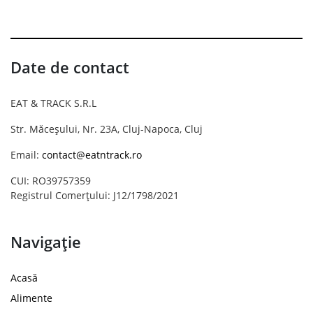
Date de contact
EAT & TRACK S.R.L
Str. Măceșului, Nr. 23A, Cluj-Napoca, Cluj
Email:
contact@eatntrack.ro
CUI: RO39757359
Registrul Comerțului: J12/1798/2021
Navigație
Acasă
Alimente