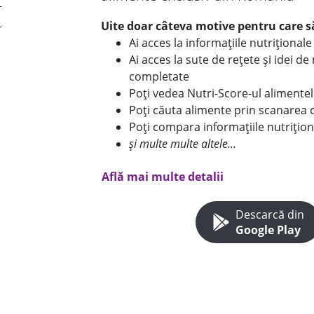
Uite doar câteva motive pentru care să
Ai acces la informațiile nutriționa
Ai acces la sute de rețete și idei d
completate
Poți vedea Nutri-Score-ul alimente
Poți căuta alimente prin scanarea 
Poți compara informațiile nutrițion
și multe multe altele...
Află mai multe detalii
Descarcă din
Google Play