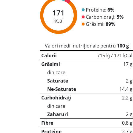
Proteine:
6%
171
Carbohidrați:
5%
kCal
Grăsimi:
89%
Valori medii nutriționale pentru
100 g
Calorii
715 kj / 171 kCal
Grăsimi
17 g
din care
Saturate
2 g
Ne-Saturate
14.4 g
Carbohidrați
2.2 g
din care
Zaharuri
2 g
Fibre
0.8 g
Proteine
2.7 g