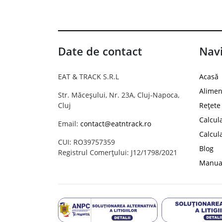
Date de contact
Navi
EAT & TRACK S.R.L
Acasă
Alimen
Str. Măceșului, Nr. 23A, Cluj-Napoca,
Cluj
Rețete
Calcul
Email:
contact@eatntrack.ro
Calcul
CUI: RO39757359
Blog
Registrul Comerțului: J12/1798/2021
Manual