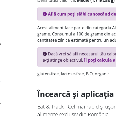
Densitatea calorică:
Medie (1.71kCal/g)
Află cum poți slăbi cunoscând de
Acest aliment face parte din categoria Alt
grame. Consumul a 100 de grame din ace
cantitatea zilnică estimată pentru un adu
Dacă vrei să afli necesarul tău calori
a-ți atinge obiectivul,
îl poți calcula a
gluten-free, lactose-free, BIO, organic
Încearcă și aplicați
Eat & Track - Cel mai rapid și ușor
alimente exclusiv din România