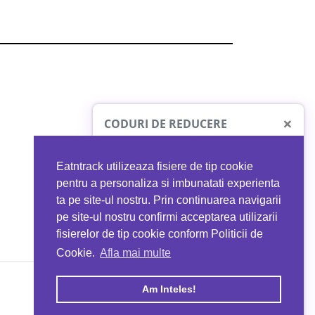
×
CODURI DE REDUCERE
Eatntrack utilizeaza fisiere de tip cookie
O41
MYPROTEIN
pentru a personaliza si imbunatati experienta
ta pe site-ul nostru. Prin continuarea navigarii
 orice comandă
Ai
40%
reducere la orice comandă
pe site-ul nostru confirmi acceptarea utilizarii
EATNTRACK
folosind codul
EATTRACK
fisierelor de tip cookie conform Politicii de
Cookie.
Afla mai multe
acum
Profită acum
Am Inteles!