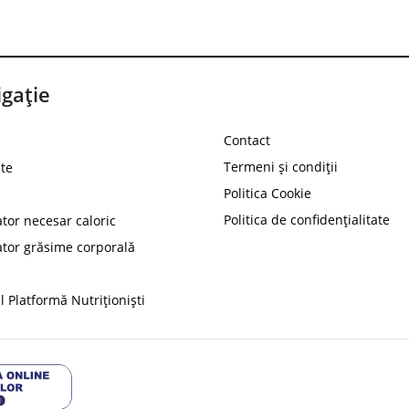
gație
Contact
Termeni și condiții
te
Politica Cookie
Politica de confidențialitate
ator necesar caloric
PROT
ator grăsime corporală
Ai
10%
reducere la
folosind codul
 Platformă Nutriționiști
Profită 