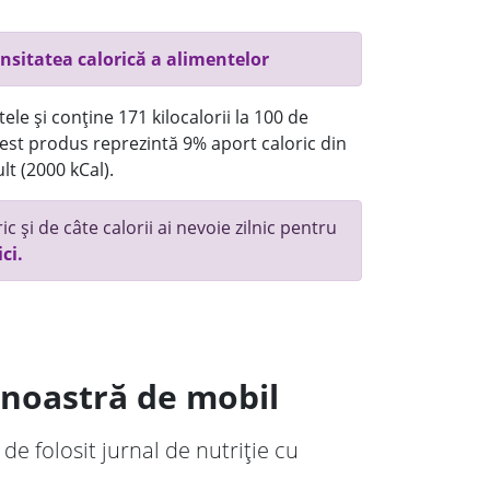
nsitatea calorică a alimentelor
ele și conține 171 kilocalorii la 100 de
st produs reprezintă 9% aport caloric din
lt (2000 kCal).
c și de câte calorii ai nevoie zilnic pentru
ici.
a noastră de mobil
 de folosit jurnal de nutriție cu