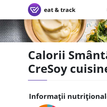
eat & track
Calorii Smânt
CreSoy cuisin
Informații nutriționa