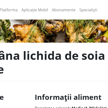
(current)
(current)
Platforma
Aplicație Mobil
Abonamente
Specialiști
âna lichida de soia
e
le
Informații aliment