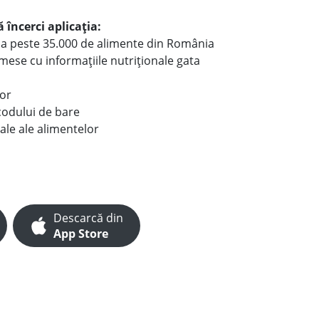
 încerci aplicația:
le a peste 35.000 de alimente din România
e mese cu informațiile nutriționale gata
lor
codului de bare
ale ale alimentelor
Descarcă din
App Store