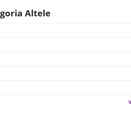
goria Altele
o
V