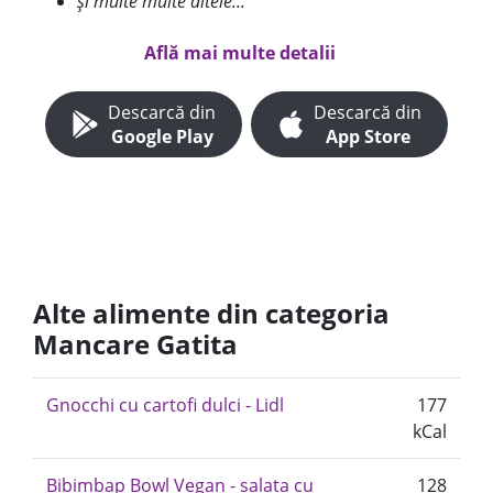
și multe multe altele...
Află mai multe detalii
Descarcă din
Descarcă din
Google Play
App Store
Alte alimente din categoria
Mancare Gatita
Gnocchi cu cartofi dulci - Lidl
177
kCal
Bibimbap Bowl Vegan - salata cu
128