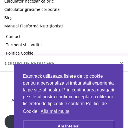
Calculator necesar caloric
Calculator grăsime corporală
Blog
Manual Platformă Nutriționiști
Contact
Termeni și condiții
Politica Cookie
Politica de confidențialitate
×
CODURI DE REDUCERE
Eatntrack utilizeaza fisiere de tip cookie
MYPROTEIN
pentru a personaliza si imbunatati experienta
ta pe site-ul nostru. Prin continuarea navigarii
pe site-ul nostru confirmi acceptarea utilizarii
Ai
40%
reducere la orice comandă folosind codul
fisierelor de tip cookie conform Politicii de
EATTRACK
Cookie.
Afla mai multe
Profită acum
Am Inteles!