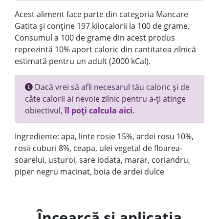
Acest aliment face parte din categoria Mancare
Gatita și conține 197 kilocalorii la 100 de grame.
Consumul a 100 de grame din acest produs
reprezintă 10% aport caloric din cantitatea zilnică
estimată pentru un adult (2000 kCal).
Dacă vrei să afli necesarul tău caloric și de
câte calorii ai nevoie zilnic pentru a-ți atinge
obiectivul,
îl poți calcula aici.
Ingrediente: apa, linte rosie 15%, ardei rosu 10%,
rosii cuburi 8%, ceapa, ulei vegetal de floarea-
soarelui, usturoi, sare iodata, marar, coriandru,
piper negru macinat, boia de ardei dulce
Încearcă și aplicația