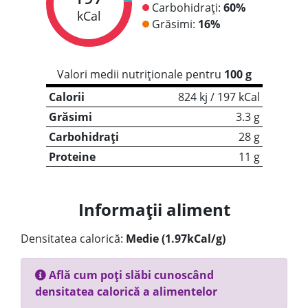
Carbohidrați:
60%
kCal
Grăsimi:
16%
Valori medii nutriționale pentru
100 g
Calorii
824 kj / 197 kCal
Grăsimi
3.3 g
Carbohidrați
28 g
Proteine
11 g
Informații aliment
Densitatea calorică:
Medie (1.97kCal/g)
Află cum poți slăbi cunoscând
densitatea calorică a alimentelor