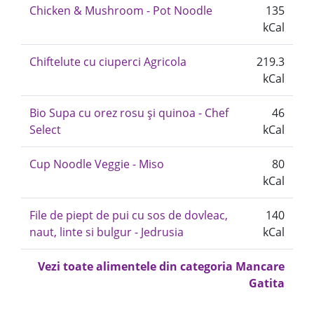
Chicken & Mushroom - Pot Noodle
135
kCal
Chiftelute cu ciuperci Agricola
219.3
kCal
Bio Supa cu orez rosu și quinoa - Chef
46
Select
kCal
Cup Noodle Veggie - Miso
80
kCal
File de piept de pui cu sos de dovleac,
140
naut, linte si bulgur - Jedrusia
kCal
Vezi toate alimentele din categoria Mancare
Gatita