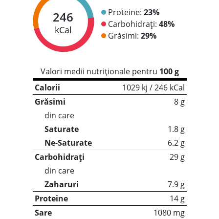
Proteine:
23%
246
Carbohidrați:
48%
kCal
Grăsimi:
29%
Valori medii nutriționale pentru
100 g
Calorii
1029 kj / 246 kCal
Grăsimi
8 g
din care
Saturate
1.8 g
Ne-Saturate
6.2 g
Carbohidrați
29 g
din care
Zaharuri
7.9 g
Proteine
14 g
Sare
1080 mg