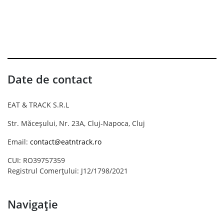
Date de contact
EAT & TRACK S.R.L
Str. Măceșului, Nr. 23A, Cluj-Napoca, Cluj
Email:
contact@eatntrack.ro
CUI: RO39757359
Registrul Comerțului: J12/1798/2021
Navigație