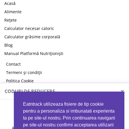
Acasă
Alimente
Rețete
Calculator necesar caloric
Calculator grăsime corporală
Blog
Manual Platformă Nutriționiști
Contact
Termeni și condiții
Politica Cookie
Politica de confidențialitate
×
CODURI DE REDUCERE
Eatntrack utilizeaza fisiere de tip cookie
MYPROTEIN
pentru a personaliza si imbunatati experienta
ta pe site-ul nostru. Prin continuarea navigarii
pe site-ul nostru confirmi acceptarea utilizarii
Ai
40%
reducere la orice comandă folosind codul