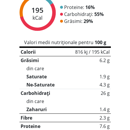
Proteine:
16%
195
Carbohidrați:
55%
kCal
Grăsimi:
29%
Valori medii nutriționale pentru
100 g
Calorii
816 kj / 195 kCal
Grăsimi
6.2 g
din care
Saturate
1.9 g
Ne-Saturate
4.3 g
Carbohidrați
26 g
din care
Zaharuri
1.4 g
Fibre
2.3 g
Proteine
7.6 g