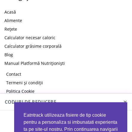
Acasă
Alimente
Rețete
Calculator necesar caloric
Calculator grăsime corporală
Blog
Manual Platformă Nutriționiști
Contact
Termeni și condiții
Politica Cookie
Politica de confidențialitate
×
CODURI DE REDUCERE
Eatntrack utilizeaza fisiere de tip cookie
MYPROTEIN
pentru a personaliza si imbunatati experienta
ta pe site-ul nostru. Prin continuarea navigarii