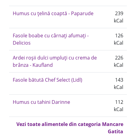
Humus cu țelină coaptă - Paparude
239
kCal
Fasole boabe cu cârnați afumați -
126
Delicios
kCal
Ardei roșii dulci umpluți cu crema de
226
brânza - Kaufland
kCal
Fasole bătută Chef Select (Lidl)
143
kCal
Humus cu tahini Darinne
112
kCal
Vezi toate alimentele din categoria Mancare
Gatita