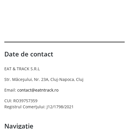
Date de contact
EAT & TRACK S.R.L
Str. Măceșului, Nr. 23A, Cluj-Napoca, Cluj
Email:
contact@eatntrack.ro
CUI: RO39757359
Registrul Comerțului: J12/1798/2021
Navigație