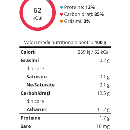
Proteine:
12%
62
Carbohidrați:
85%
kCal
Grăsimi:
3%
Valori medii nutriționale pentru
100 g
Calorii
259 kj / 62 kCal
Grăsimi
0.2 g
din care
Saturate
0.1 g
Ne-Saturate
0.1 g
Carbohidrați
12.5 g
din care
Zaharuri
11.2 g
Proteine
1.7 g
Sare
10 mg