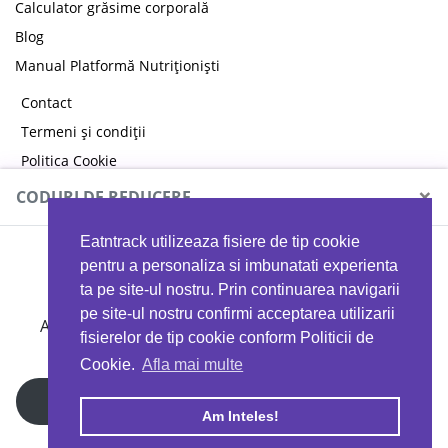
Calculator grăsime corporală
Blog
Manual Platformă Nutriționiști
Contact
Termeni și condiții
Politica Cookie
Politica de confidențialitate
×
CODURI DE REDUCERE
Eatntrack utilizeaza fisiere de tip cookie
MYPROTEIN
pentru a personaliza si imbunatati experienta
ta pe site-ul nostru. Prin continuarea navigarii
pe site-ul nostru confirmi acceptarea utilizarii
Ai
40%
reducere la orice comandă folosind codul
fisierelor de tip cookie conform Politicii de
EATTRACK
Cookie.
Afla mai multe
Profită acum
Am Inteles!
Copyright © 2026 EAT & TRACK S.R.L