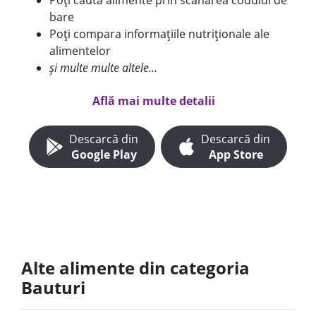
Poți căuta alimente prin scanarea codului de
bare
Poți compara informațiile nutriționale ale
alimentelor
și multe multe altele...
Află mai multe detalii
Descarcă din
Descarcă din
Google Play
App Store
Alte alimente din categoria
Bauturi