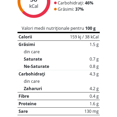
Carbohidrați:
46%
kCal
Grăsimi:
37%
Valori medii nutriționale pentru
100 g
Calorii
159 kj / 38 kCal
Grăsimi
1.5 g
din care
Saturate
0.7 g
Ne-Saturate
0.8 g
Carbohidrați
4.3 g
din care
Zaharuri
4.2 g
Fibre
0.4 g
Proteine
1.6 g
Sare
130 mg