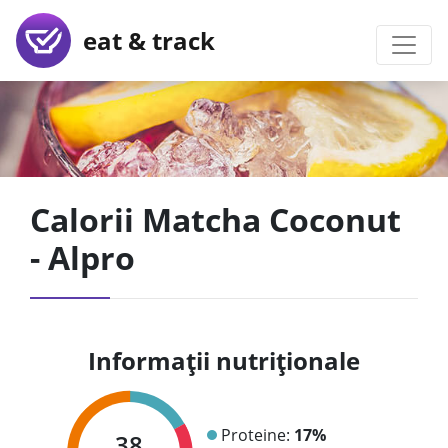
eat & track
Calorii Matcha Coconut
- Alpro
Informații nutriționale
Proteine:
17%
38