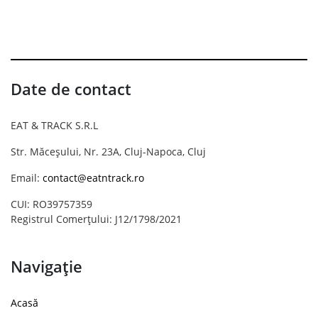
Date de contact
EAT & TRACK S.R.L
Str. Măceșului, Nr. 23A, Cluj-Napoca, Cluj
Email:
contact@eatntrack.ro
CUI: RO39757359
Registrul Comerțului: J12/1798/2021
Navigație
Acasă