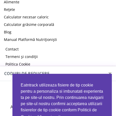
Alimente
Rețete
Calculator necesar caloric
Calculator grăsime corporală
Blog
Manual Platformă Nutriționiști
Contact
Termeni și condiții
Politica Cookie
Politica de confidențialitate
×
CODURI DE REDUCERE
Eatntrack utilizeaza fisiere de tip cookie
MYPROTEIN
pentru a personaliza si imbunatati experienta
ta pe site-ul nostru. Prin continuarea navigarii
pe site-ul nostru confirmi acceptarea utilizarii
Ai
40%
reducere la orice comandă folosind codul
fisierelor de tip cookie conform Politicii de
EATTRACK