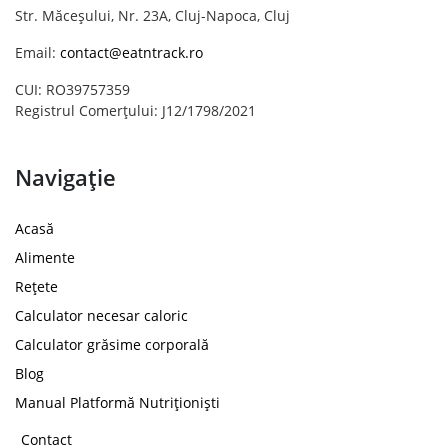
Str. Măceșului, Nr. 23A, Cluj-Napoca, Cluj
Email:
contact@eatntrack.ro
CUI: RO39757359
Registrul Comerțului: J12/1798/2021
Navigație
Acasă
Alimente
Rețete
Calculator necesar caloric
Calculator grăsime corporală
Blog
Manual Platformă Nutriționiști
Contact