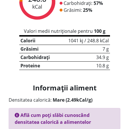
Carbohidrați:
57%
kCal
Grăsimi:
25%
Valori medii nutriționale pentru
100 g
Calorii
1041 kj / 248.8 kCal
Grăsimi
7 g
Carbohidrați
34.9 g
Proteine
10.8 g
Informații aliment
Densitatea calorică:
Mare (2.49kCal/g)
Află cum poți slăbi cunoscând
densitatea calorică a alimentelor