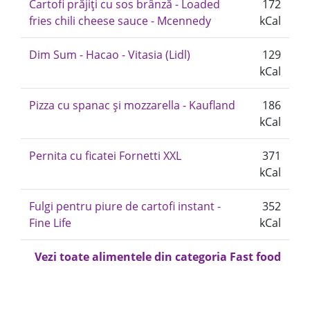
Cartofi prăjiți cu sos brânză - Loaded
172
fries chili cheese sauce - Mcennedy
kCal
Dim Sum - Hacao - Vitasia (Lidl)
129
kCal
Pizza cu spanac și mozzarella - Kaufland
186
kCal
Pernita cu ficatei Fornetti XXL
371
kCal
Fulgi pentru piure de cartofi instant -
352
Fine Life
kCal
Vezi toate alimentele din categoria Fast food