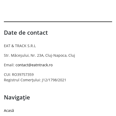
Date de contact
EAT & TRACK S.R.L
Str. Măceșului, Nr. 23A, Cluj-Napoca, Cluj
Email:
contact@eatntrack.ro
CUI: RO39757359
Registrul Comerțului: J12/1798/2021
Navigație
Acasă