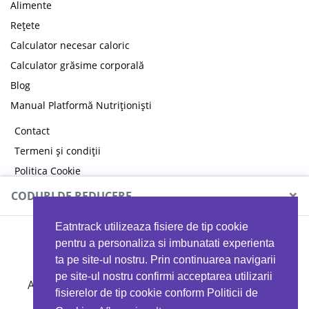
Alimente
Rețete
Calculator necesar caloric
Calculator grăsime corporală
Blog
Manual Platformă Nutriționiști
Contact
Termeni și condiții
Politica Cookie
Politica de confidențialitate
×
CODURI DE REDUCERE
Eatntrack utilizeaza fisiere de tip cookie
MYPROTEIN
pentru a personaliza si imbunatati experienta
ta pe site-ul nostru. Prin continuarea navigarii
pe site-ul nostru confirmi acceptarea utilizarii
Ai
40%
reducere la orice comandă folosind codul
fisierelor de tip cookie conform Politicii de
EATTRACK