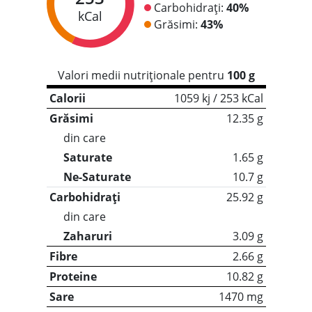
Carbohidrați:
40%
kCal
Grăsimi:
43%
Valori medii nutriționale pentru
100 g
Calorii
1059 kj / 253 kCal
Grăsimi
12.35 g
din care
Saturate
1.65 g
Ne-Saturate
10.7 g
Carbohidrați
25.92 g
din care
Zaharuri
3.09 g
Fibre
2.66 g
Proteine
10.82 g
Sare
1470 mg