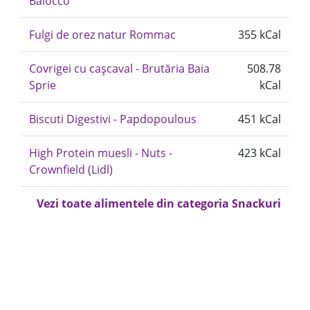
Balocco
Fulgi de orez natur Rommac
355 kCal
Covrigei cu cașcaval - Brutăria Baia
508.78
Sprie
kCal
Biscuti Digestivi - Papdopoulous
451 kCal
High Protein muesli - Nuts -
423 kCal
Crownfield (Lidl)
Vezi toate alimentele din categoria Snackuri