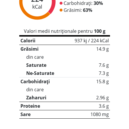
Carbohidrați:
30%
kCal
Grăsimi:
63%
Valori medii nutriționale pentru
100 g
Calorii
937 kj / 224 kCal
Grăsimi
14.9 g
din care
Saturate
7.6 g
Ne-Saturate
7.3 g
Carbohidrați
15.8 g
din care
Zaharuri
2.96 g
Proteine
3.6 g
Sare
1080 mg