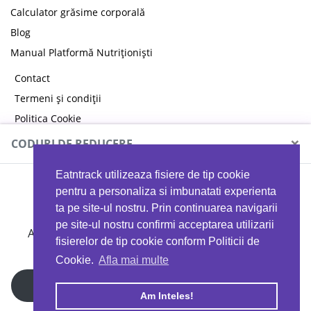
Calculator grăsime corporală
Blog
Manual Platformă Nutriționiști
Contact
Termeni și condiții
Politica Cookie
Politica de confidențialitate
×
CODURI DE REDUCERE
Eatntrack utilizeaza fisiere de tip cookie
MYPROTEIN
pentru a personaliza si imbunatati experienta
ta pe site-ul nostru. Prin continuarea navigarii
pe site-ul nostru confirmi acceptarea utilizarii
Ai
40%
reducere la orice comandă folosind codul
fisierelor de tip cookie conform Politicii de
EATTRACK
Cookie.
Afla mai multe
Profită acum
Am Inteles!
Copyright © 2026 EAT & TRACK S.R.L