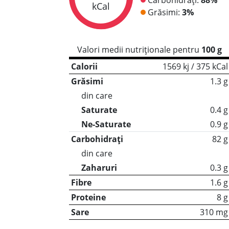
kCal
Grăsimi:
3%
Valori medii nutriționale pentru
100 g
Calorii
1569 kj / 375 kCal
Grăsimi
1.3 g
din care
Saturate
0.4 g
Ne-Saturate
0.9 g
Carbohidrați
82 g
din care
Zaharuri
0.3 g
Fibre
1.6 g
Proteine
8 g
Sare
310 mg