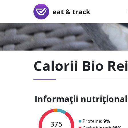
eat & track
Calorii Bio Re
Informații nutriționa
Proteine:
9%
375
Carbohidrați:
88%