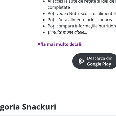
Ai acces la sute de rețete și idei d
completate
Poți vedea Nutri-Score-ul alimente
Poți căuta alimente prin scanarea 
Poți compara informațiile nutrițion
și multe multe altele...
Află mai multe detalii
Descarcă din
Google Play
egoria Snackuri