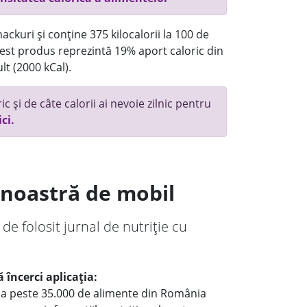
ackuri și conține 375 kilocalorii la 100 de
st produs reprezintă 19% aport caloric din
lt (2000 kCal).
c și de câte calorii ai nevoie zilnic pentru
ici.
a noastră de mobil
 de folosit jurnal de nutriție cu
 încerci aplicația:
le a peste 35.000 de alimente din România