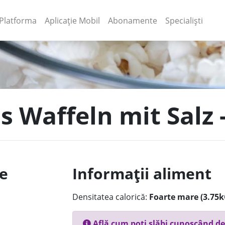
(current)
(current)
Platforma
Aplicație Mobil
Abonamente
Specialiști
is Waffeln mit Salz
le
Informații aliment
Densitatea calorică:
Foarte mare (3.75k
Află cum poți slăbi cunoscând de