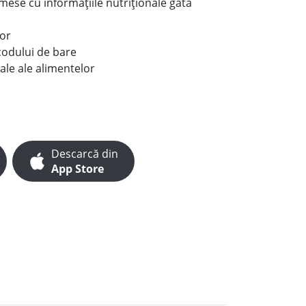
e mese cu informațiile nutriționale gata
lor
codului de bare
ale ale alimentelor
Descarcă din
App Store