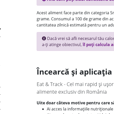
Acest aliment face parte din categoria Sn
grame. Consumul a 100 de grame din ace
cantitatea zilnică estimată pentru un adu
Dacă vrei să afli necesarul tău calori
a-ți atinge obiectivul,
îl poți calcula a
Încearcă și aplicați
Eat & Track - Cel mai rapid și ușor
alimente exclusiv din România
Uite doar câteva motive pentru care să
Ai acces la informațiile nutriționa