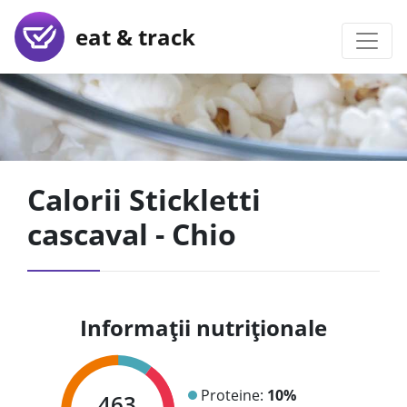
eat & track
Calorii Stickletti
cascaval - Chio
Informații nutriționale
Proteine:
10%
463