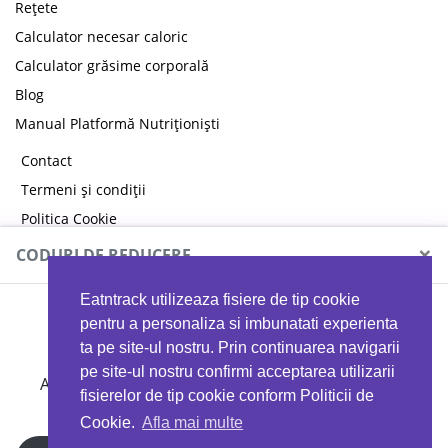
Rețete
Calculator necesar caloric
Calculator grăsime corporală
Blog
Manual Platformă Nutriționiști
Contact
Termeni și condiții
Politica Cookie
Politica de confidențialitate
×
CODURI DE REDUCERE
Eatntrack utilizeaza fisiere de tip cookie
MYPROTEIN
pentru a personaliza si imbunatati experienta
ta pe site-ul nostru. Prin continuarea navigarii
pe site-ul nostru confirmi acceptarea utilizarii
Ai
40%
reducere la orice comandă folosind codul
fisierelor de tip cookie conform Politicii de
EATTRACK
Cookie.
Afla mai multe