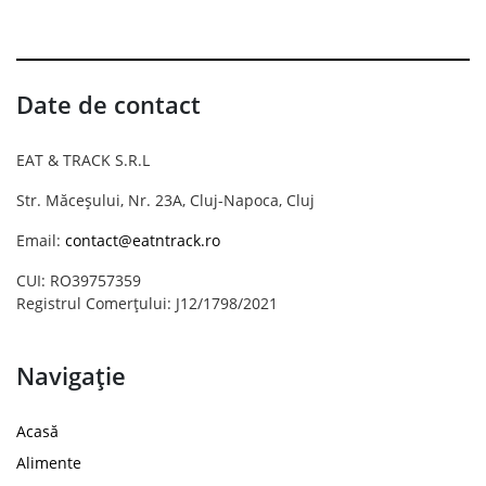
Date de contact
EAT & TRACK S.R.L
Str. Măceșului, Nr. 23A, Cluj-Napoca, Cluj
Email:
contact@eatntrack.ro
CUI: RO39757359
Registrul Comerțului: J12/1798/2021
Navigație
Acasă
Alimente