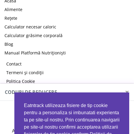
Acasă
Alimente
Rețete
Calculator necesar caloric
Calculator grăsime corporală
Blog
Manual Platformă Nutriționiști
Contact
Termeni și condiții
Politica Cookie
Politica de confidențialitate
×
CODURI DE REDUCERE
Eatntrack utilizeaza fisiere de tip cookie
MYPROTEIN
pentru a personaliza si imbunatati experienta
ta pe site-ul nostru. Prin continuarea navigarii
pe site-ul nostru confirmi acceptarea utilizarii
Ai
40%
reducere la orice comandă folosind codul