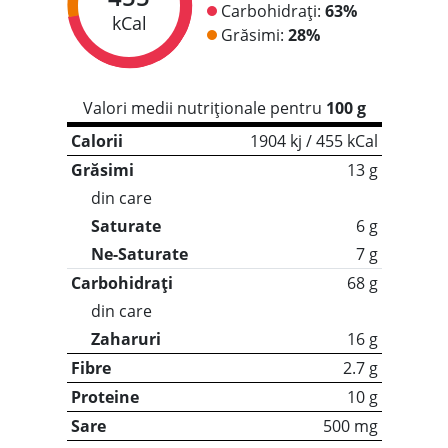
Carbohidrați:
63%
kCal
Grăsimi:
28%
Valori medii nutriționale pentru
100 g
Calorii
1904 kj / 455 kCal
Grăsimi
13 g
din care
Saturate
6 g
Ne-Saturate
7 g
Carbohidrați
68 g
din care
Zaharuri
16 g
Fibre
2.7 g
Proteine
10 g
Sare
500 mg