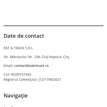
Date de contact
EAT & TRACK S.R.L
Str. Măceșului, Nr. 23A, Cluj-Napoca, Cluj
Email:
contact@eatntrack.ro
CUI: RO39757359
Registrul Comerțului: J12/1798/2021
Navigație