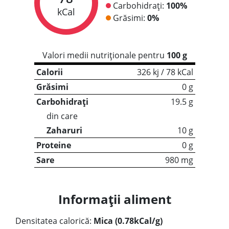
Carbohidrați:
100%
kCal
Grăsimi:
0%
Valori medii nutriționale pentru
100 g
Calorii
326 kj / 78 kCal
Grăsimi
0 g
Carbohidrați
19.5 g
din care
Zaharuri
10 g
Proteine
0 g
Sare
980 mg
Informații aliment
Densitatea calorică:
Mica (0.78kCal/g)