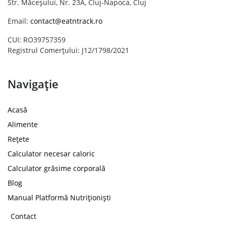
Str. Măceșului, Nr. 23A, Cluj-Napoca, Cluj
Email:
contact@eatntrack.ro
CUI: RO39757359
Registrul Comerțului: J12/1798/2021
Navigație
Acasă
Alimente
Rețete
Calculator necesar caloric
Calculator grăsime corporală
Blog
Manual Platformă Nutriționiști
Contact