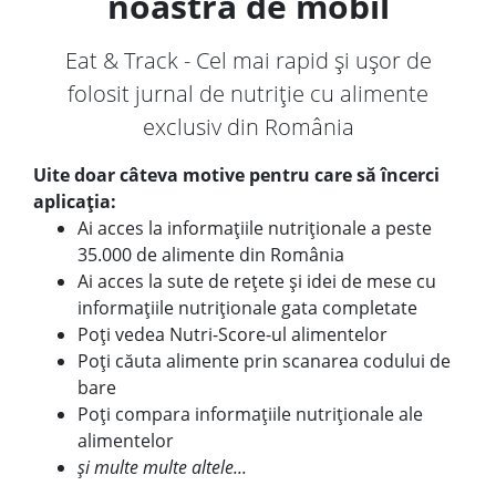
noastră de mobil
Eat & Track - Cel mai rapid și ușor de
folosit jurnal de nutriție cu alimente
exclusiv din România
Uite doar câteva motive pentru care să încerci
aplicația:
Ai acces la informațiile nutriționale a peste
35.000 de alimente din România
Ai acces la sute de rețete și idei de mese cu
informațiile nutriționale gata completate
Poți vedea Nutri-Score-ul alimentelor
Poți căuta alimente prin scanarea codului de
bare
Poți compara informațiile nutriționale ale
alimentelor
și multe multe altele...