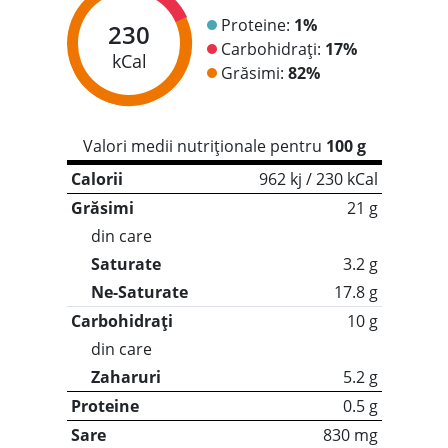
Proteine:
1%
230
Carbohidrați:
17%
kCal
Grăsimi:
82%
Valori medii nutriționale pentru
100 g
Calorii
962 kj / 230 kCal
Grăsimi
21 g
din care
Saturate
3.2 g
Ne-Saturate
17.8 g
Carbohidrați
10 g
din care
Zaharuri
5.2 g
Proteine
0.5 g
Sare
830 mg