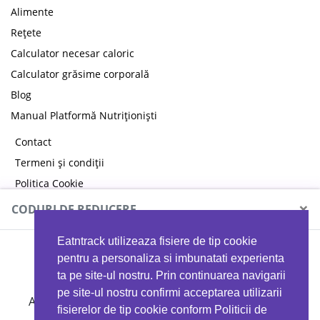
Alimente
Rețete
Calculator necesar caloric
Calculator grăsime corporală
Blog
Manual Platformă Nutriționiști
Contact
Termeni și condiții
Politica Cookie
Politica de confidențialitate
×
CODURI DE REDUCERE
Eatntrack utilizeaza fisiere de tip cookie
MYPROTEIN
pentru a personaliza si imbunatati experienta
ta pe site-ul nostru. Prin continuarea navigarii
pe site-ul nostru confirmi acceptarea utilizarii
Ai
40%
reducere la orice comandă folosind codul
fisierelor de tip cookie conform Politicii de
EATTRACK