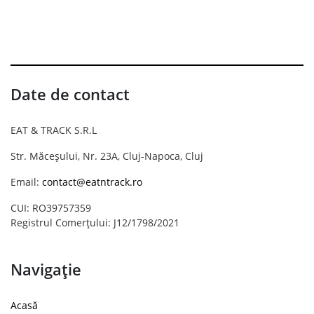
Date de contact
EAT & TRACK S.R.L
Str. Măceșului, Nr. 23A, Cluj-Napoca, Cluj
Email:
contact@eatntrack.ro
CUI: RO39757359
Registrul Comerțului: J12/1798/2021
Navigație
Acasă