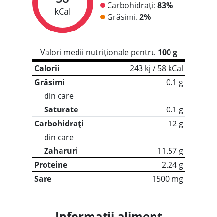
Carbohidrați:
83%
kCal
Grăsimi:
2%
Valori medii nutriționale pentru
100 g
Calorii
243 kj / 58 kCal
Grăsimi
0.1 g
din care
Saturate
0.1 g
Carbohidrați
12 g
din care
Zaharuri
11.57 g
Proteine
2.24 g
Sare
1500 mg
Informații aliment