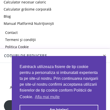
Calculator necesar caloric
Calculator grăsime corporală
Blog
Manual Platformă Nutriționiști
Contact
Termeni și condiții
Politica Cookie
Politica de confidențialitate
×
CODURI DE REDUCERE
Eatntrack utilizeaza fisiere de tip cookie
MYPROTEIN
pentru a personaliza si imbunatati experienta
ta pe site-ul nostru. Prin continuarea navigarii
pe site-ul nostru confirmi acceptarea utilizarii
Ai
40%
reducere la orice comandă folosind codul
fisierelor de tip cookie conform Politicii de
EATTRACK
Cookie.
Afla mai multe
Profită acum
Am Inteles!