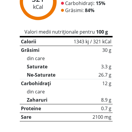
Carbohidrați:
15%
kCal
Grăsimi:
84%
Valori medii nutriționale pentru
100 g
Calorii
1343 kj / 321 kCal
Grăsimi
30 g
din care
Saturate
3.3 g
Ne-Saturate
26.7 g
Carbohidrați
12 g
din care
Zaharuri
8.9 g
Proteine
0.7 g
Sare
2100 mg