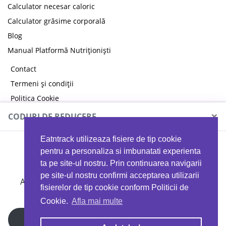
Calculator necesar caloric
Calculator grăsime corporală
Blog
Manual Platformă Nutriționiști
Contact
Termeni și condiții
Politica Cookie
Politica de confidențialitate
×
CODURI DE REDUCERE
Eatntrack utilizeaza fisiere de tip cookie
MYPROTEIN
pentru a personaliza si imbunatati experienta
ta pe site-ul nostru. Prin continuarea navigarii
pe site-ul nostru confirmi acceptarea utilizarii
Ai
40%
reducere la orice comandă folosind codul
fisierelor de tip cookie conform Politicii de
EATTRACK
Cookie.
Afla mai multe
Profită acum