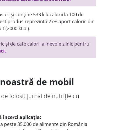
uri și conține 533 kilocalorii la 100 de
st produs reprezintă 27% aport caloric din
lt (2000 kCal).
c și de câte calorii ai nevoie zilnic pentru
ici.
a noastră de mobil
 de folosit jurnal de nutriție cu
 încerci aplicația:
le a peste 35.000 de alimente din România