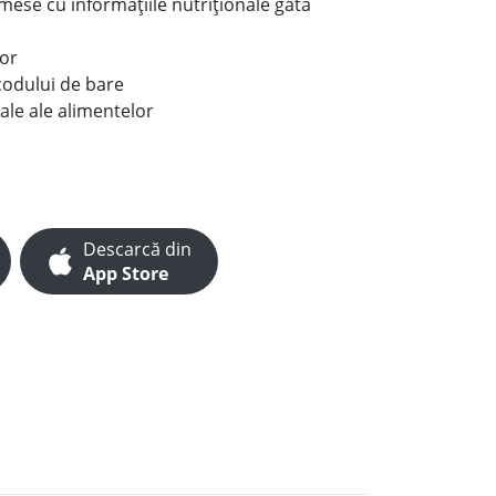
e mese cu informațiile nutriționale gata
lor
codului de bare
ale ale alimentelor
Descarcă din
App Store