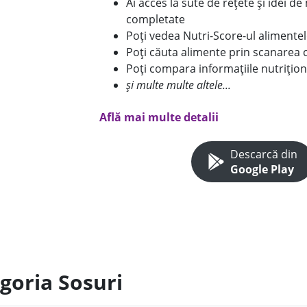
Ai acces la sute de rețete și idei d
completate
Poți vedea Nutri-Score-ul alimente
Poți căuta alimente prin scanarea 
Poți compara informațiile nutrițion
și multe multe altele...
Află mai multe detalii
Descarcă din
Google Play
goria Sosuri