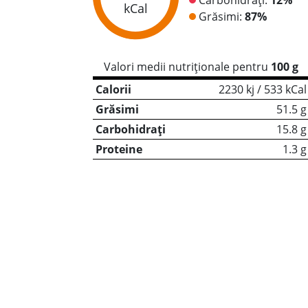
kCal
Grăsimi:
87%
Valori medii nutriționale pentru
100 g
Calorii
2230 kj / 533 kCal
Grăsimi
51.5 g
Carbohidrați
15.8 g
Proteine
1.3 g