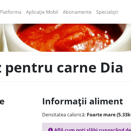
(current)
(current)
Platforma
Aplicație Mobil
Abonamente
Specialiști
z pentru carne Dia
le
Informații aliment
Densitatea calorică:
Foarte mare (5.33k
Află cum poți slăbi cunoscând de