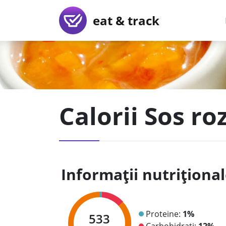
eat & track
Calorii Sos ro
Informații nutriționa
Proteine:
1%
533
Carbohidrați:
12%