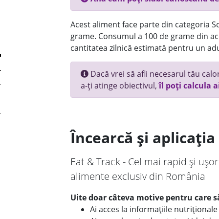
Acest aliment face parte din categoria Sos
grame. Consumul a 100 de grame din ace
cantitatea zilnică estimată pentru un adu
Dacă vrei să afli necesarul tău calori
a-ți atinge obiectivul,
îl poți calcula a
Încearcă și aplicați
Eat & Track - Cel mai rapid și ușor
alimente exclusiv din România
Uite doar câteva motive pentru care să
Ai acces la informațiile nutriționa