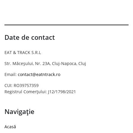
Date de contact
EAT & TRACK S.R.L
Str. Măceșului, Nr. 23A, Cluj-Napoca, Cluj
Email:
contact@eatntrack.ro
CUI: RO39757359
Registrul Comerțului: J12/1798/2021
Navigație
Acasă