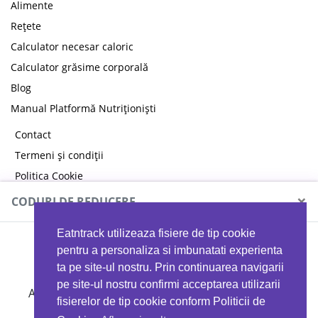
Alimente
Rețete
Calculator necesar caloric
Calculator grăsime corporală
Blog
Manual Platformă Nutriționiști
Contact
Termeni și condiții
Politica Cookie
Politica de confidențialitate
×
CODURI DE REDUCERE
Eatntrack utilizeaza fisiere de tip cookie
MYPROTEIN
pentru a personaliza si imbunatati experienta
ta pe site-ul nostru. Prin continuarea navigarii
pe site-ul nostru confirmi acceptarea utilizarii
Ai
40%
reducere la orice comandă folosind codul
fisierelor de tip cookie conform Politicii de
EATTRACK