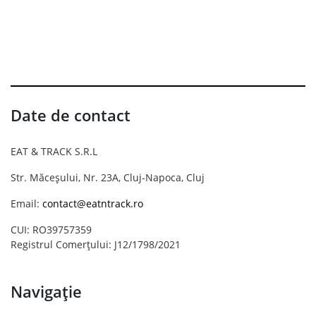
Date de contact
EAT & TRACK S.R.L
Str. Măceșului, Nr. 23A, Cluj-Napoca, Cluj
Email:
contact@eatntrack.ro
CUI: RO39757359
Registrul Comerțului: J12/1798/2021
Navigație