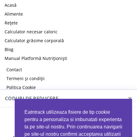
Acasă
Alimente
Rețete
Calculator necesar caloric
Calculator grăsime corporală
Blog
Manual Platformă Nutriționiști
Contact
Termeni și condiții
Politica Cookie
Politica de confidențialitate
×
CODURI DE REDUCERE
Eatntrack utilizeaza fisiere de tip cookie
MYPROTEIN
pentru a personaliza si imbunatati experienta
ta pe site-ul nostru. Prin continuarea navigarii
pe site-ul nostru confirmi acceptarea utilizarii