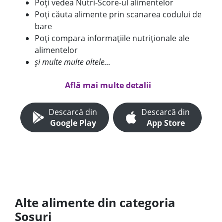
Poți vedea Nutri-Score-ul alimentelor
Poți căuta alimente prin scanarea codului de
bare
Poți compara informațiile nutriționale ale
alimentelor
și multe multe altele...
Află mai multe detalii
Descarcă din
Descarcă din
Google Play
App Store
Alte alimente din categoria
Sosuri