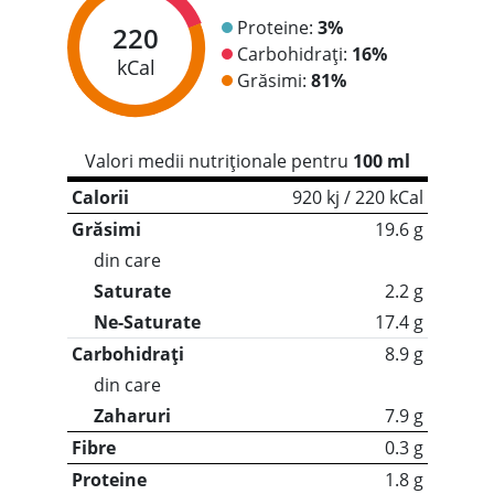
Proteine:
3%
220
Carbohidrați:
16%
kCal
Grăsimi:
81%
Valori medii nutriționale pentru
100 ml
Calorii
920 kj / 220 kCal
Grăsimi
19.6 g
din care
Saturate
2.2 g
Ne-Saturate
17.4 g
Carbohidrați
8.9 g
din care
Zaharuri
7.9 g
Fibre
0.3 g
Proteine
1.8 g