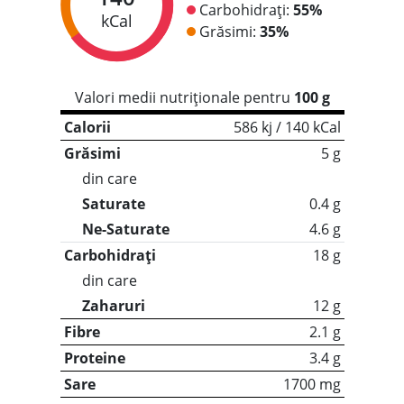
Carbohidrați:
55%
kCal
Grăsimi:
35%
Valori medii nutriționale pentru
100 g
Calorii
586 kj / 140 kCal
Grăsimi
5 g
din care
Saturate
0.4 g
Ne-Saturate
4.6 g
Carbohidrați
18 g
din care
Zaharuri
12 g
Fibre
2.1 g
Proteine
3.4 g
Sare
1700 mg