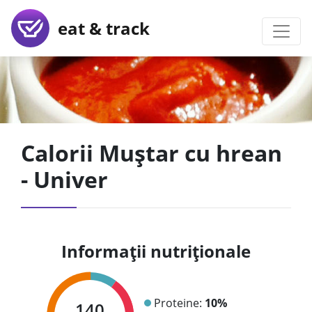
eat & track
Calorii Muștar cu hrean
- Univer
Informații nutriționale
Proteine:
10%
140