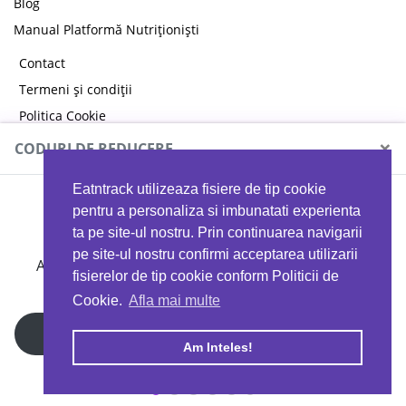
Blog
Manual Platformă Nutriționiști
Contact
Termeni și condiții
Politica Cookie
Politica de confidențialitate
×
CODURI DE REDUCERE
Eatntrack utilizeaza fisiere de tip cookie
MYPROTEIN
pentru a personaliza si imbunatati experienta
ta pe site-ul nostru. Prin continuarea navigarii
pe site-ul nostru confirmi acceptarea utilizarii
Ai
40%
reducere la orice comandă folosind codul
fisierelor de tip cookie conform Politicii de
EATTRACK
Cookie.
Afla mai multe
Profită acum
Am Inteles!
Copyright © 2026 EAT & TRACK S.R.L