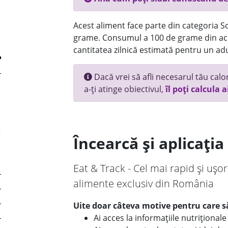
Acest aliment face parte din categoria Sos
grame. Consumul a 100 de grame din ace
cantitatea zilnică estimată pentru un adu
Dacă vrei să afli necesarul tău calori
a-ți atinge obiectivul,
îl poți calcula a
Încearcă și aplicați
Eat & Track - Cel mai rapid și ușor
alimente exclusiv din România
Uite doar câteva motive pentru care să
Ai acces la informațiile nutriționa