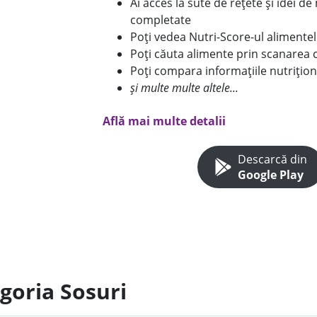
Ai acces la sute de rețete și idei d
completate
Poți vedea Nutri-Score-ul alimente
Poți căuta alimente prin scanarea 
Poți compara informațiile nutrițion
și multe multe altele...
Află mai multe detalii
Descarcă din
Google Play
goria Sosuri