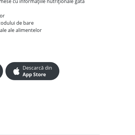
e mese cu informațiile nutriționale gata
lor
codului de bare
ale ale alimentelor
Descarcă din
App Store