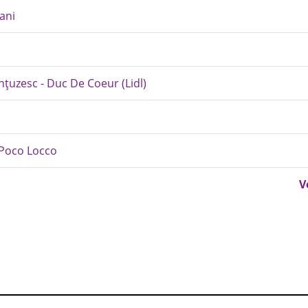
ani
ranțuzesc - Duc De Coeur (Lidl)
o Poco Locco
V