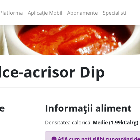
(current)
(current)
Platforma
Aplicație Mobil
Abonamente
Specialiști
lce-acrisor Dip
le
Informații aliment
Densitatea calorică:
Medie (1.99kCal/g)
Află cum poți slăbi cunoscând de