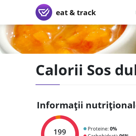
eat & track
Calorii Sos du
Informații nutriționa
Proteine:
0%
199
Carbohidrați:
96%