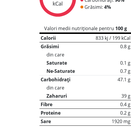
kCal
Grăsimi:
4%
Valori medii nutriționale pentru
100 g
Calorii
833 kj / 199 kCal
Grăsimi
0.8 g
din care
Saturate
0.1 g
Ne-Saturate
0.7 g
Carbohidrați
47.1 g
din care
Zaharuri
39 g
Fibre
0.4 g
Proteine
0.2 g
Sare
1920 mg