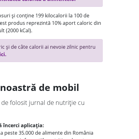
uri și conține 199 kilocalorii la 100 de
st produs reprezintă 10% aport caloric din
lt (2000 kCal).
c și de câte calorii ai nevoie zilnic pentru
ici.
a noastră de mobil
 de folosit jurnal de nutriție cu
 încerci aplicația:
le a peste 35.000 de alimente din România